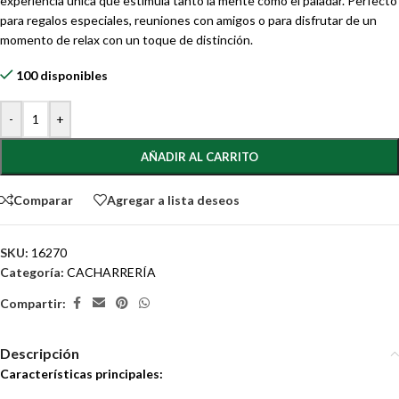
experiencia única que estimula tanto la mente como el paladar. Perfecto
para regalos especiales, reuniones con amigos o para disfrutar de un
momento de relax con un toque de distinción.
100 disponibles
-
+
AÑADIR AL CARRITO
Comparar
Agregar a lista deseos
SKU:
16270
Categoría:
CACHARRERÍA
Compartir:
Descripción
Características principales: