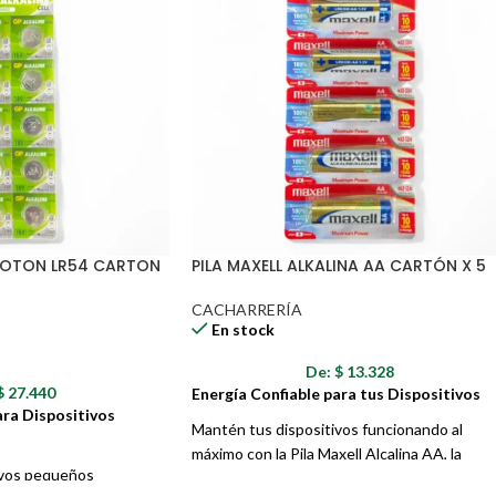
 BOTON LR54 CARTON
PILA MAXELL ALKALINA AA CARTÓN X 5
CACHARRERÍA
En stock
De:
$
13.328
$
27.440
Energía Confiable para tus Dispositivos
ara Dispositivos
Mantén tus dispositivos funcionando al
máximo con la Pila Maxell Alcalina AA, la
ivos pequeños
fuente de energía confiable y duradera que