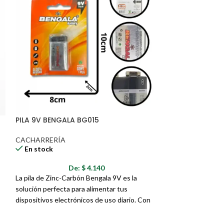
PILA 9V BENGALA BG015
RODILLERA 661
CACHARRERÍA
CACHARRERÍA
En stock
En stock
De:
$
4.140
La pila de Zinc-Carbón Bengala 9V es la
Soporte y Estabi
solución perfecta para alimentar tus
Experimenta el má
dispositivos electrónicos de uso diario. Con
la Rodillera 6614
su diseño confiable y rendimiento constante,
brindarte alivio y e
esta pila te asegura la energía que necesitas