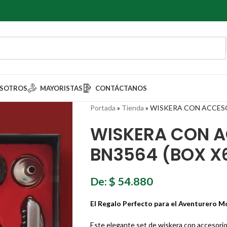
SOTROS
MAYORISTAS
CONTÁCTANOS
Portada
»
Tienda
»
WISKERA CON ACCESO
WISKERA CON 
BN3564 (BOX X
De:
$
54.880
El Regalo Perfecto para el Aventurero 
Este elegante set de wiskera con accesori