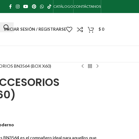
CATÁLOGO
CONTÁCTANOS
INICIAR SESIÓN / REGISTRARSE
$
0
RIOS BN3564 (BOX X60)
ACCESORIOS
60)
Moderno
os BN3564 es el compañero ideal para aquellos que