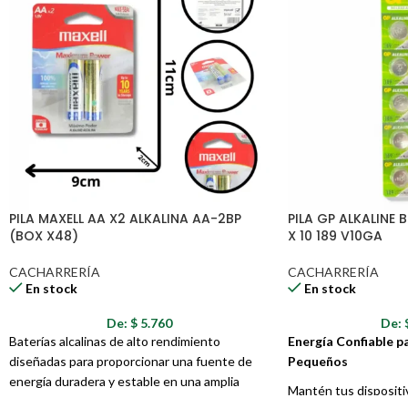
PILA MAXELL AA X2 ALKALINA AA-2BP
PILA GP ALKALINE
(BOX X48)
X 10 189 V10GA
CACHARRERÍA
CACHARRERÍA
En stock
En stock
De:
$
5.760
De:
Baterías alcalinas de alto rendimiento
Energía Confiable p
diseñadas para proporcionar una fuente de
Pequeños
energía duradera y estable en una amplia
Mantén tus disposit
variedad de dispositivos electrónicos. Su