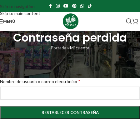
Skip to navigation
Skip to main content
MENÚ
Contraseña perdida
Portada
»
Mi cuenta
¿Perdiste tu contraseña? Por favor, introduce tu nombre de usuario o
correo electrónico. Recibirás un enlace para crear una contraseña nueva
por correo electrónico.
*
Nombre de usuario o correo electrónico
RESTABLECER CONTRASEÑA