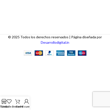
© 2025 Todos los derechos reservados | Página diseñada por
Desarrollodigital.in
Tienda
Lista de deseos
Carro
Mi cuenta