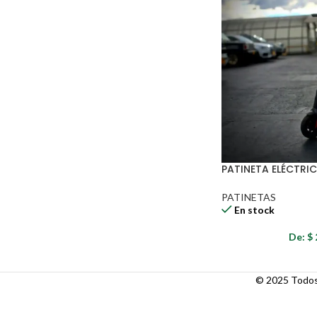
PATINETA ELÉCTRI
PATINETAS
En stock
De:
$
© 2025 Todos 