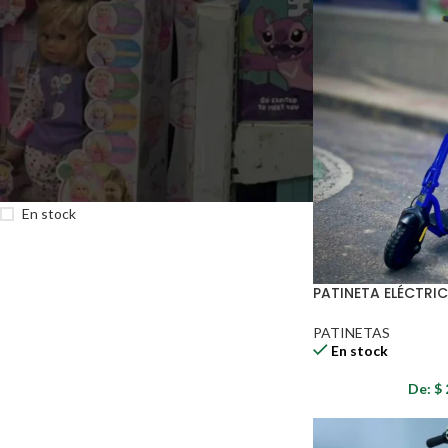
Precio:
$ 305.760
—
$ 14.700.000
FILTRAR
ESTADO DE INVENTARIO
En venta
En stock
PATINETA ELÉCTRIC
PATINETAS
En stock
De:
$