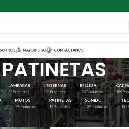
SOTROS
MAYORISTAS
CONTÁCTANOS
PATINETAS
LÁMPARAS
LINTERNAS
BELLEZA
CACHA
85 Productos
181 Productos
123 Productos
499 Pro
A
MOTOS
PATINETAS
SONIDO
TE
19 Productos
10 Productos
139 Productos
153 
S
Ver
9
12