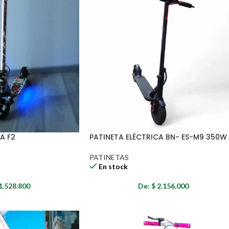
A F2
PATINETA ELÉCTRICA BN- ES-M9 350W
PATINETAS
En stock
1.528.800
De:
$
2.156.000