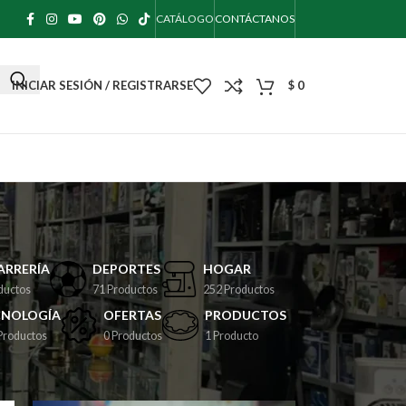
CATÁLOGO
CONTÁCTANOS
INICIAR SESIÓN / REGISTRARSE
$
0
RRERÍA
DEPORTES
HOGAR
ductos
71 Productos
252 Productos
CNOLOGÍA
OFERTAS
PRODUCTOS
Productos
0 Productos
1 Producto
18
24