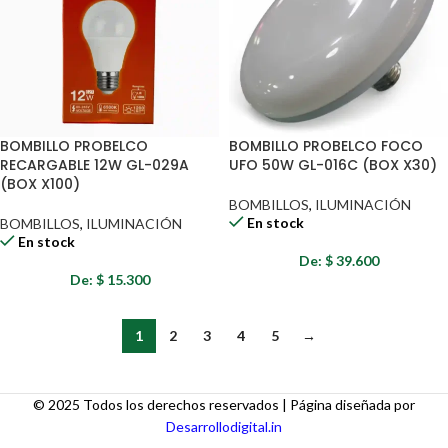
BOMBILLO PROBELCO
BOMBILLO PROBELCO FOCO
RECARGABLE 12W GL-029A
UFO 50W GL-016C (BOX X30)
(BOX X100)
BOMBILLOS
,
ILUMINACIÓN
En stock
BOMBILLOS
,
ILUMINACIÓN
En stock
De:
$
39.600
De:
$
15.300
1
2
3
4
5
→
© 2025 Todos los derechos reservados | Página diseñada por
Desarrollodigital.in