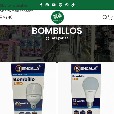
Skip to navigation
Skip to main content
MENÚ
BOMBILLOS
Categorías
Portada
»
BOMBILLOS
Mostrando 1–12 de 54 resultados
Mostrar barra lateral