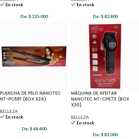
En stock
En stock
De:
$
225.000
De:
$
82.800
PLANCHA DE PELO NANOTEC
MÁQUINA DE AFEITAR
NT-PC681 (BOX X24)
NANOTEC NT-CP673 (BOX
X30)
BELLEZA
En stock
BELLEZA
En stock
De:
$
68.400
De:
$
81.000