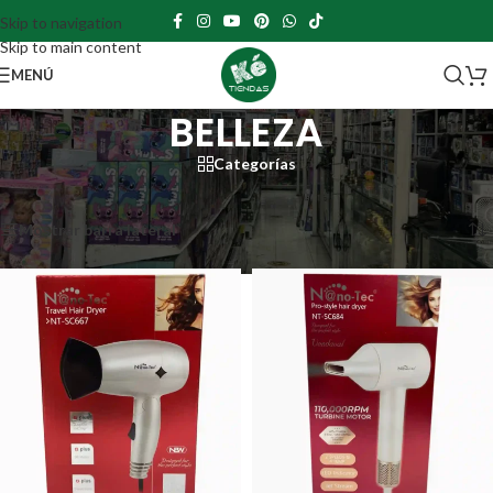
Skip to navigation
Skip to main content
MENÚ
BELLEZA
Categorías
Portada
»
BELLEZA
Mostrando 1–12 de 123 resultados
Mostrar barra lateral