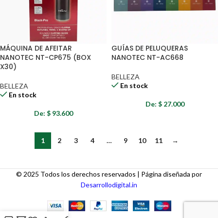
MÁQUINA DE AFEITAR
GUÍAS DE PELUQUERAS
NANOTEC NT-CP675 (BOX
NANOTEC NT-AC668
X30)
BELLEZA
En stock
BELLEZA
En stock
De:
$
27.000
De:
$
93.600
1
2
3
4
…
9
10
11
→
© 2025 Todos los derechos reservados | Página diseñada por
Desarrollodigital.in