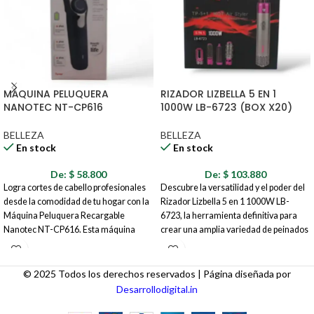
MÁQUINA PELUQUERA
RIZADOR LIZBELLA 5 EN 1
NANOTEC NT-CP616
1000W LB-6723 (BOX X20)
BELLEZA
BELLEZA
En stock
En stock
De:
$
58.800
De:
$
103.880
Logra cortes de cabello profesionales
Descubre la versatilidad y el poder del
desde la comodidad de tu hogar con la
Rizador Lizbella 5 en 1 1000W LB-
Máquina Peluquera Recargable
6723, la herramienta definitiva para
Nanotec NT-CP616. Esta máquina
crear una amplia variedad de peinados
ofrece un diseño ergonómico, cuchillas
con un solo dispositivo. Este set de
de alta calidad y múltiples ajustes de
moldeo profesional te ofrece cinco
longitud para adaptarse a diferentes
funciones en un solo aparato,
© 2025 Todos los derechos reservados | Página diseñada por
estilos y necesidades. Olvídate de las
permitiéndote rizar, ondular, alisar, dar
Desarrollodigital.in
visitas costosas a la peluquería y
volumen y secar tu cabello de forma
mantén tu estilo siempre impecable.
rápida, fácil y con resultados de salón.