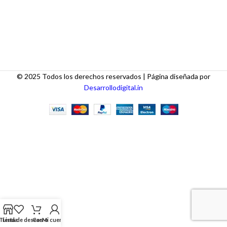
© 2025 Todos los derechos reservados | Página diseñada por
Desarrollodigital.in
Tienda
Lista de deseos
Carro
Mi cuenta