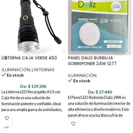
LINTERNA CAJA VERDE A53
PANEL DALIZ BURBUJA
SOBREPONER 24W 1277
ILUMINACIÓN
,
LINTERNAS
En stock
ILUMINACIÓN
En stock
De:
$
119.246
De:
$
27.440
La Linterna LED Recargable A53 con
El Panel LED Redondo Daliz 24W es
Caja Verde es una solución de
una solución de iluminación interior de
iluminación potente y confiable, ideal
alta eficiencia y diseño moderno. Este
para una amplia gama de actividades,
panel ofrece una luz blanca fría de
desde aventuras al aire libre hasta
6500K, ideal para crear ambientes
situaciones de emergencia. Su diseño
luminosos y funcionales en diversos
robusto, sus múltiples modos de