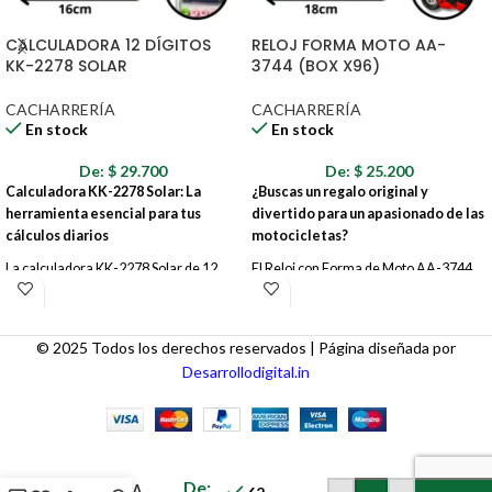
CALCULADORA 12 DÍGITOS
RELOJ FORMA MOTO AA-
KK-2278 SOLAR
3744 (BOX X96)
CACHARRERÍA
CACHARRERÍA
En stock
En stock
De:
$
29.700
De:
$
25.200
Calculadora KK-2278 Solar: La
¿Buscas un regalo original y
herramienta esencial para tus
divertido para un apasionado de las
cálculos diarios
motocicletas?
La calculadora KK-2278 Solar de 12
El Reloj con Forma de Moto AA-3744
dígitos es la solución perfecta para tus
es la opción perfecta. Este creativo reloj
tareas diarias. Con su diseño práctico y
combina la funcionalidad de un reloj
funcional, esta calculadora te brinda la
con el diseño único de una moto,
© 2025 Todos los derechos reservados | Página diseñada por
precisión y la comodidad que necesitas
convirtiéndose en una pieza decorativa
Desarrollodigital.in
para realizar todo tipo de cálculos, ya
llamativa para cualquier espacio. Ideal
sea en casa, en la oficina o en la
para dormitorios, oficinas, talleres o
escuela.
cualquier lugar donde se quiera añadir
un toque de personalidad y estilo
PILA
MAXELL
motero.
De:
ALKALINA