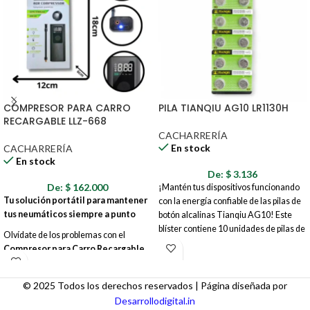
COMPRESOR PARA CARRO
PILA TIANQIU AG10 LR1130H
RECARGABLE LLZ-668
CACHARRERÍA
En stock
CACHARRERÍA
En stock
De:
$
3.136
De:
$
162.000
¡Mantén tus dispositivos funcionando
Tu solución portátil para mantener
con la energía confiable de las pilas de
tus neumáticos siempre a punto
botón alcalinas Tianqiu AG10! Este
blíster contiene 10 unidades de pilas de
Olvídate de los problemas con el
1.5V, perfectas para una amplia gama
Compresor para Carro Recargable
de aparatos electrónicos pequeños,
LLZ-668
. Este potente y compacto
desde relojes y calculadoras hasta
compresor es tu aliado perfecto en la
juguetes y controles remotos.
© 2025 Todos los derechos reservados | Página diseñada por
carretera, en casa o donde lo
Desarrollodigital.in
necesites.