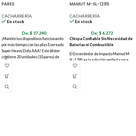
PARES
MAMUT M-SL-1295
CACHARRERÍA
CACHARRERÍA
En stock
En stock
De:
$
37.240
De:
$
6.272
¡Mantén tus dispositivos funcionando
Chispa Confiable Sin Necesidad de
por más tiempo con las pilas Eveready
Baterías ni Combustible
Super Heavy Duty AAA! Este blíster
El Encendedor de Impacto Mamut M-
contiene 20 unidades (10 pares) de
SL-1295 es la solución perfecta para
pilas tamaño AAA, la opción ideal para
encender fuego de manera confiable y
dispositivos de bajo consumo como
duradera, sin depender de baterías,
controles remotos, juguetes, linternas
gas o piedras. Su diseño robusto y su
y mucho más.
sistema de ignición por impacto lo
convierten en una herramienta ideal
para actividades al aire libre,
campamentos, excursiones, o
simplemente para tener en casa como
una alternativa segura a los
encendedores convencionales.