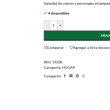
Variedad de colores y personajes estampa
4 disponibles
-
+
AÑAD
Comparar
Agregar a lista deseos
SKU:
19206
Categoría:
HOGAR
Compartir: