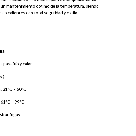
a un mantenimiento óptimo de la temperatura, siendo
íos o calientes con total seguridad y estilo.
ura
para frío y calor
s (
: 21°C – 50°C
: 61°C – 99°C
vitar fugas