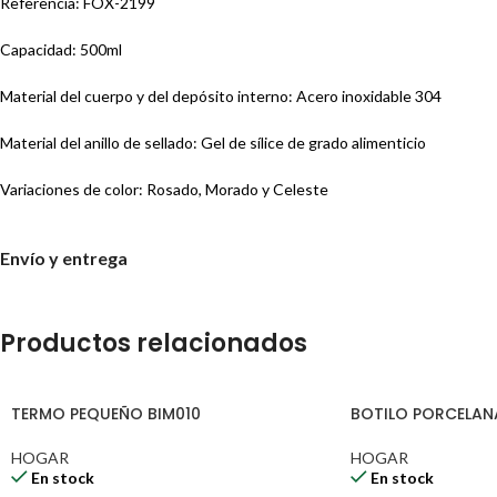
Referencia: FOX-2199
Capacidad: 500ml
Material del cuerpo y del depósito interno: Acero inoxidable 304
Material del anillo de sellado: Gel de sílice de grado alimenticio
Variaciones de color: Rosado, Morado y Celeste
Modelos de estampado disponibles: Hello Kitty, Kuromi y My Melody
Envío y entrega
Medidas
Alto: 24cm
Productos relacionados
Ancho: 7cm
TERMO PEQUEÑO BIM010
BOTILO PORCELAN
Profundidad: 7cm
HOGAR
HOGAR
En stock
En stock