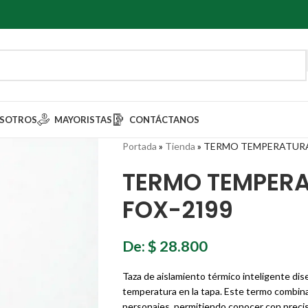
SOTROS
MAYORISTAS
CONTÁCTANOS
Portada
»
Tienda
»
TERMO TEMPERATURA
TERMO TEMPER
FOX-2199
De:
$
28.800
Taza de aislamiento térmico inteligente dis
temperatura en la tapa. Este termo combin
personajes, permitiendo conocer con precis