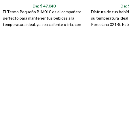
Eleve la calidad de sus accesorios con tecnología de vanguardia adquiri
De:
$
47.040
De:
El Termo Pequeño BIM010 es el compañero
Disfruta de tus bebid
perfecto para mantener tus bebidas a la
su temperatura ideal 
temperatura ideal, ya sea caliente o fría, con
Porcelana 021-8. Est
un toque de estilo adorable. Con un diseño
combina la delicadeza
compacto y un encantador dibujo de un oso,
diseño moderno y func
este termo es ideal para llevar contigo a la
contigo a donde vaya
escuela, la oficina, de paseo o a donde
tréboles de cuatro ho
quieras.
dan un toque sofistic