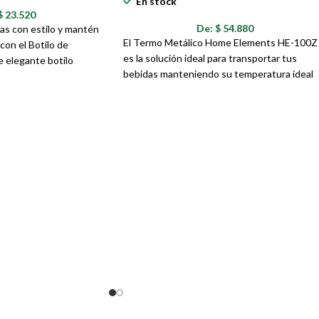
En stock
endo este termo inteligente ahora mismo a través de nuestro catálogo dig
$
23.520
De:
$
54.880
as con estilo y mantén
El Termo Metálico Home Elements HE-100Z
con el Botilo de
es la solución ideal para transportar tus
e elegante botilo
bebidas manteniendo su temperatura ideal
 de la porcelana con un
durante horas. Con su diseño de doble pare
ional, ideal para llevar
de acero inoxidable y su práctica tapa, este
s. Su decoración con
termo es perfecto para el uso diario, ya sea 
jas y la tapa dorada le
la oficina, en casa, de viaje o en cualquier
ado y atractivo.
actividad al aire libre.