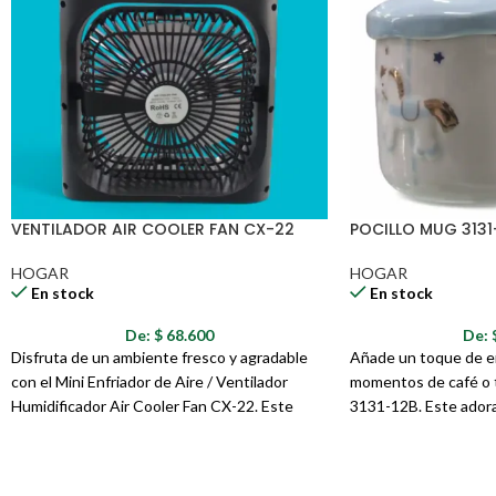
Modelo: 021-8
Material: Porcelana.
Diseño: Tréboles de cuatro hojas, corazones y detalles dorados.
Tipo: Botilo/Taza al vacío.
VENTILADOR AIR COOLER FAN CX-22
POCILLO MUG 3131
HOGAR
HOGAR
En stock
En stock
De:
$
68.600
De:
Disfruta de un ambiente fresco y agradable
Añade un toque de en
con el Mini Enfriador de Aire / Ventilador
momentos de café o t
Humidificador Air Cooler Fan CX-22. Este
3131-12B. Este adora
dispositivo portátil y compacto es ideal para
inspirado en un carru
crear una brisa fresca y personalizada en tu
como tapa, es perfect
espacio personal, ya sea en casa, en la oficina
bebidas favoritas con 