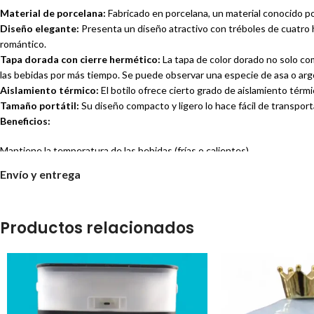
Material de porcelana:
Fabricado en porcelana, un material conocido po
Diseño elegante:
Presenta un diseño atractivo con tréboles de cuatro 
romántico.
Tapa dorada con cierre hermético:
La tapa de color dorado no solo co
las bebidas por más tiempo. Se puede observar una especie de asa o argol
Aislamiento térmico:
El botilo ofrece cierto grado de aislamiento térm
Tamaño portátil:
Su diseño compacto y ligero lo hace fácil de transport
Beneficios:
Mantiene la temperatura de las bebidas (frías o calientes).
Diseño elegante y atractivo.
Envío y entrega
Fácil de transportar.
Material higiénico y duradero.
Excelente opción para regalo.
Productos relacionados
Recomendaciones de uso:
Lavar a mano para preservar el brillo de los detalles dorados y la integrida
Evitar golpes bruscos que puedan dañar la porcelana.
Para un mejor rendimiento del aislamiento térmico, precalentar o preenfri
Información adicional: