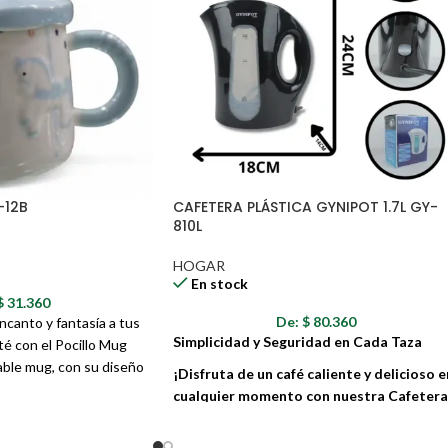
-12B
CAFETERA PLÁSTICA GYNIPOT 1.7L GY-
810L
HOGAR
En stock
$
31.360
De:
$
80.360
canto y fantasía a tus
Simplicidad y Seguridad en Cada Taza
é con el Pocillo Mug
ble mug, con su diseño
¡Disfruta de un café caliente y delicioso e
sel y una corona dorada
cualquier momento con nuestra Cafetera
o para disfrutar de tus
Eléctrica Gynipot!
un estilo único. Ideal