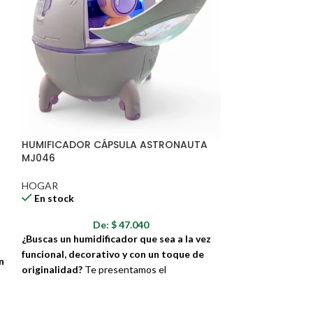
HUMIFICADOR CÁPSULA ASTRONAUTA
SARTÉN ACERO 
MJ046
ANTIADHERENTE
20A
HOGAR
En stock
HOGAR
En stock
De:
$
47.040
D
¿Buscas un humidificador que sea a la vez
La combinación p
funcional, decorativo y con un toque de
n
salud en tu coci
originalidad?
Te presentamos el
Humidificador Cápsula Astronauta
, un
Fabricado con mate
dispositivo que te transportará a un espacio
tecnología de van