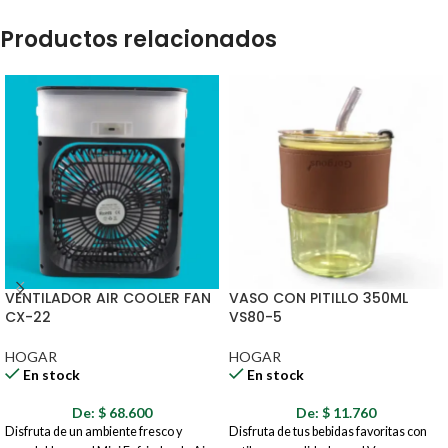
Productos relacionados
VENTILADOR AIR COOLER FAN
VASO CON PITILLO 350ML
CX-22
VS80-5
HOGAR
HOGAR
En stock
En stock
De:
$
68.600
De:
$
11.760
Disfruta de un ambiente fresco y
Disfruta de tus bebidas favoritas con