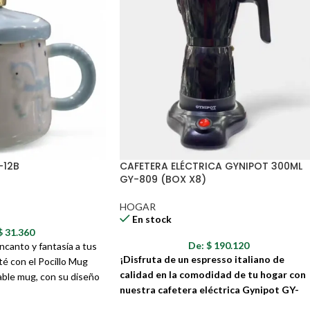
-12B
CAFETERA ELÉCTRICA GYNIPOT 300ML
GY-809 (BOX X8)
HOGAR
En stock
$
31.360
De:
$
190.120
canto y fantasía a tus
¡Disfruta de un espresso italiano de
é con el Pocillo Mug
calidad en la comodidad de tu hogar con
ble mug, con su diseño
nuestra cafetera eléctrica Gynipot GY-
sel y una corona dorada
809!
o para disfrutar de tus