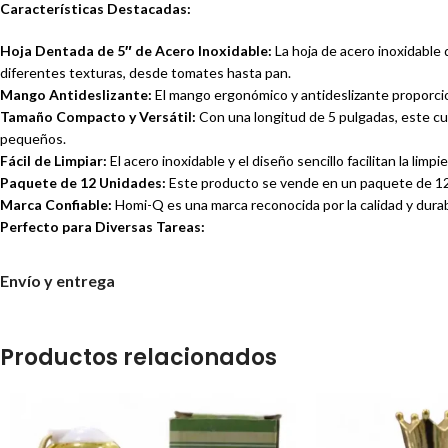
Características Destacadas:
Hoja Dentada de 5″ de Acero Inoxidable:
La hoja de acero inoxidable d
diferentes texturas, desde tomates hasta pan.
Mango Antideslizante:
El mango ergonómico y antideslizante proporcio
Tamaño Compacto y Versátil:
Con una longitud de 5 pulgadas, este cuch
pequeños.
Fácil de Limpiar:
El acero inoxidable y el diseño sencillo facilitan la li
Paquete de 12 Unidades:
Este producto se vende en un paquete de 12 un
Marca Confiable:
Homi-Q es una marca reconocida por la calidad y durab
Perfecto para Diversas Tareas:
Cocina Diaria:
Ideal para cortar frutas, verduras, pan, queso y otros a
Envío y entrega
Picnics y Viajes:
Su tamaño compacto lo hace perfecto para llevarlo en picn
Tareas Generales:
Úsalo para abrir paquetes, cortar cuerdas y otras tar
Restaurantes y Cafeterías:
Perfecto para cortar ingredientes y prepara
Productos relacionados
Especificaciones Técnicas:
Marca: Homi-Q
Modelo: HQ116
Longitud de la Hoja: 5 pulgadas