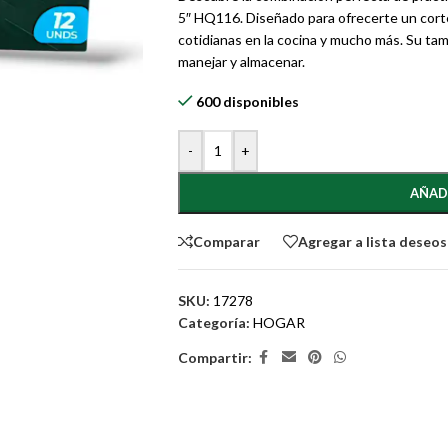
5″ HQ116. Diseñado para ofrecerte un corte 
cotidianas en la cocina y mucho más. Su ta
manejar y almacenar.
600 disponibles
-
+
AÑAD
Comparar
Agregar a lista deseos
SKU:
17278
Categoría:
HOGAR
Compartir: