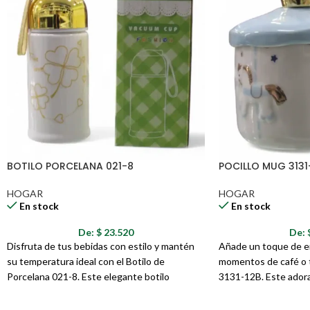
Tipo de Hoja: Dentada
Material de la Hoja: Acero inoxidable
Mango: Antideslizante
Presentación: Paquete de 12 unidades
¡Corta con Precisión y Seguridad en Todo Momento!
BOTILO PORCELANA 021-8
POCILLO MUG 3131
HOGAR
HOGAR
En stock
En stock
De:
$
23.520
De:
Disfruta de tus bebidas con estilo y mantén
Añade un toque de en
su temperatura ideal con el Botilo de
momentos de café o t
Porcelana 021-8. Este elegante botilo
3131-12B. Este adora
combina la delicadeza de la porcelana con un
inspirado en un carru
diseño moderno y funcional, ideal para llevar
como tapa, es perfect