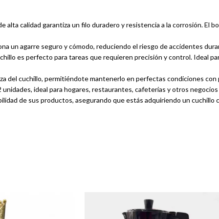
e alta calidad garantiza un filo duradero y resistencia a la corrosión. El 
na un agarre seguro y cómodo, reduciendo el riesgo de accidentes duran
illo es perfecto para tareas que requieren precisión y control. Ideal par
mpieza del cuchillo, permitiéndote mantenerlo en perfectas condiciones con
idades, ideal para hogares, restaurantes, cafeterías y otros negocios q
ilidad de sus productos, asegurando que estás adquiriendo un cuchillo co
limentos pequeños en la preparación de comidas.
ics, viajes de camping y otras actividades al aire libre.
eas que requieran un cuchillo pequeño y afilado.
r alimentos con precisión y eficiencia.