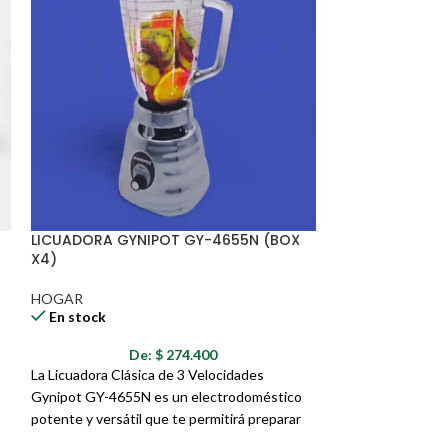
LICUADORA GYNIPOT GY-4655N (BOX
BASCULA GY-70
X4)
HOGAR
En stock
HOGAR
En stock
D
De:
$
274.400
La Báscula Elect
La Licuadora Clásica de 3 Velocidades
solución ideal p
Gynipot GY-4655N es un electrodoméstico
precisión y dura
potente y versátil que te permitirá preparar
de pesaje.
una gran variedad de recetas de forma rápida