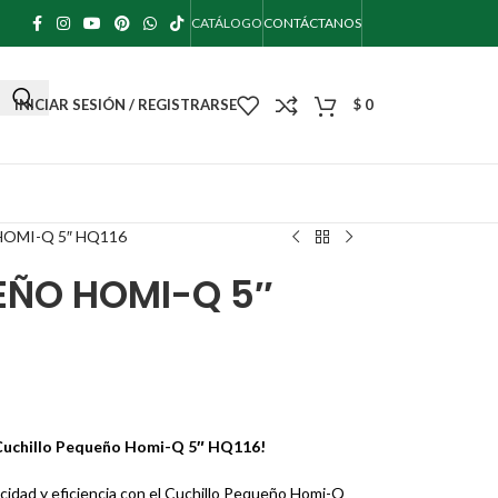
CATÁLOGO
CONTÁCTANOS
INICIAR SESIÓN / REGISTRARSE
$
0
OMI-Q 5″ HQ116
EÑO HOMI-Q 5″
l Cuchillo Pequeño Homi-Q 5″ HQ116!
cidad y eficiencia con el Cuchillo Pequeño Homi-Q