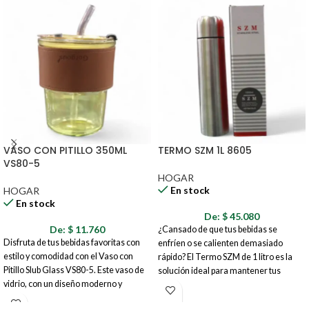
VASO CON PITILLO 350ML
TERMO SZM 1L 8605
VS80-5
HOGAR
En stock
HOGAR
En stock
De:
$
45.080
De:
$
11.760
¿Cansado de que tus bebidas se
Disfruta de tus bebidas favoritas con
enfríen o se calienten demasiado
estilo y comodidad con el Vaso con
rápido? El Termo SZM de 1 litro es la
Pitillo Slub Glass VS80-5. Este vaso de
solución ideal para mantener tus
vidrio, con un diseño moderno y
líquidos a la temperatura perfecta
minimalista, es perfecto para el uso
durante horas. Fabricado con acero