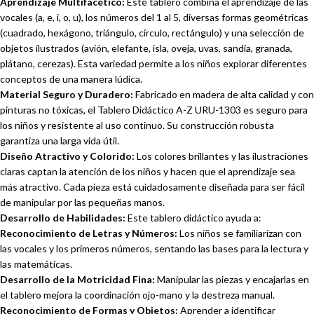
Aprendizaje Multifacético:
Este tablero combina el aprendizaje de las
vocales (a, e, i, o, u), los números del 1 al 5, diversas formas geométricas
(cuadrado, hexágono, triángulo, círculo, rectángulo) y una selección de
objetos ilustrados (avión, elefante, isla, oveja, uvas, sandía, granada,
plátano, cerezas). Esta variedad permite a los niños explorar diferentes
conceptos de una manera lúdica.
Material Seguro y Duradero:
Fabricado en madera de alta calidad y con
pinturas no tóxicas, el Tablero Didáctico A-Z URU-1303 es seguro para
los niños y resistente al uso continuo. Su construcción robusta
garantiza una larga vida útil.
Diseño Atractivo y Colorido:
Los colores brillantes y las ilustraciones
claras captan la atención de los niños y hacen que el aprendizaje sea
más atractivo. Cada pieza está cuidadosamente diseñada para ser fácil
de manipular por las pequeñas manos.
Desarrollo de Habilidades:
Este tablero didáctico ayuda a:
Reconocimiento de Letras y Números:
Los niños se familiarizan con
las vocales y los primeros números, sentando las bases para la lectura y
las matemáticas.
Desarrollo de la Motricidad Fina:
Manipular las piezas y encajarlas en
el tablero mejora la coordinación ojo-mano y la destreza manual.
Reconocimiento de Formas y Objetos:
Aprender a identificar