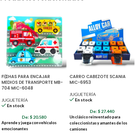
FICHAS PARA ENCAJAR
CARRO CABEZOTE SCANIA
MEDIOS DE TRANSPORTE MB-
MIC-6953
704 MIC-6048
JUGUETERÍA
En stock
JUGUETERÍA
En stock
De:
$
27.440
De:
$
20.580
Un clásico reinventado para
Aprende y juega con vehículos
coleccionistas y amantes de los
emocionantes
camiones