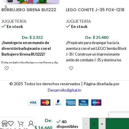
BURBUJERO SIRENA BU1222
LEGO COHETE J-35 FOX-1218
JUGUETERÍA
JUGUETERÍA
En stock
En stock
De:
$
2.352
De:
$
25.480
¡Sumérgete en un mundo de
¡Prepárate para despegar hacia la
diversión burbujeante con el
aventura con el set LEGO Sembo Block
Burbujero Sirena BU1222!
J-35! Construye un impresionante
avión de combate J-35 y domina los
Este mágico burbujero con forma de
cielos con su diseño aerodinámico y
sirena es el juguete perfecto para
detalles realistas. Este set te ofrece
desatar la imaginación de los más
horas de diversión y desafíos creativos.
pequeños y crear momentos
© 2025 Todos los derechos reservados | Página diseñada por
inolvidables al aire libre. Con su diseño
Desarrollodigital.in
encantador y colores vibrantes, el
Burbujero Sirena BU1222
transformará cualquier día en una
fiesta de burbujas.
CARRO
KURUMI
De:
X2
40
-
+
BLISTER
disponibles
$
16.660