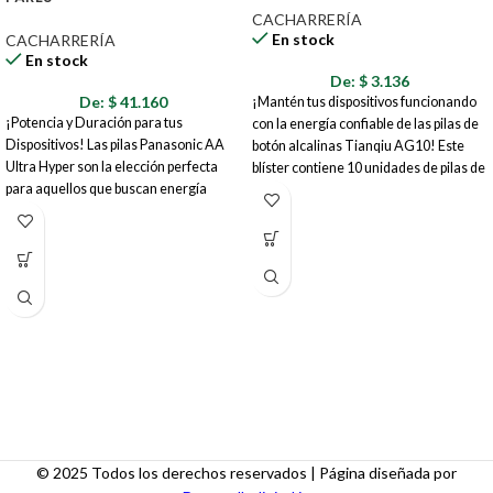
CACHARRERÍA
En stock
CACHARRERÍA
En stock
De:
$
3.136
De:
$
41.160
¡Mantén tus dispositivos funcionando
¡Potencia y Duración para tus
con la energía confiable de las pilas de
Dispositivos! Las pilas Panasonic AA
botón alcalinas Tianqiu AG10! Este
Ultra Hyper son la elección perfecta
blíster contiene 10 unidades de pilas de
para aquellos que buscan energía
1.5V, perfectas para una amplia gama
confiable y duradera para sus
de aparatos electrónicos pequeños,
dispositivos electrónicos. Este blíster
desde relojes y calculadoras hasta
contiene 20 unidades (10 pares) de
juguetes y controles remotos.
pilas AA, listas para alimentar una
amplia gama de aparatos, desde
juguetes y controles remotos hasta
linternas y dispositivos portátiles.
© 2025 Todos los derechos reservados | Página diseñada por