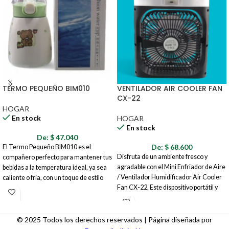
TERMO PEQUEÑO BIM010
VENTILADOR AIR COOLER FAN
CX-22
HOGAR
En stock
HOGAR
En stock
De:
$
47.040
De:
$
68.600
El Termo Pequeño BIM010 es el
Disfruta de un ambiente fresco y
compañero perfecto para mantener tus
agradable con el Mini Enfriador de Aire
bebidas a la temperatura ideal, ya sea
/ Ventilador Humidificador Air Cooler
caliente o fría, con un toque de estilo
Fan CX-22. Este dispositivo portátil y
adorable. Con un diseño compacto y un
compacto es ideal para crear una brisa
encantador dibujo de un oso, este
fresca y personalizada en tu espacio
termo es ideal para llevar contigo a la
personal, ya sea en casa, en la oficina o
escuela, la oficina, de paseo o a donde
© 2025 Todos los derechos reservados | Página diseñada por
incluso al aire libre. Combina las
quieras.