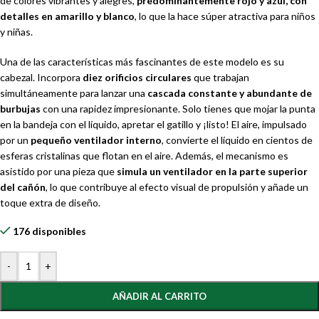
de colores vibrantes y alegres,
predominantemente rojo y azul, con
detalles en amarillo y blanco
, lo que la hace súper atractiva para niños
y niñas.
Una de las características más fascinantes de este modelo es su
cabezal. Incorpora
diez orificios circulares
que trabajan
simultáneamente para lanzar una
cascada constante y abundante de
burbujas
con una rapidez impresionante. Solo tienes que mojar la punta
en la bandeja con el líquido, apretar el gatillo y ¡listo! El aire, impulsado
por un
pequeño ventilador interno
, convierte el líquido en cientos de
esferas cristalinas que flotan en el aire. Además, el mecanismo es
asistido por una pieza que
simula un ventilador en la parte superior
del cañón
, lo que contribuye al efecto visual de propulsión y añade un
toque extra de diseño.
176 disponibles
-
+
AÑADIR AL CARRITO