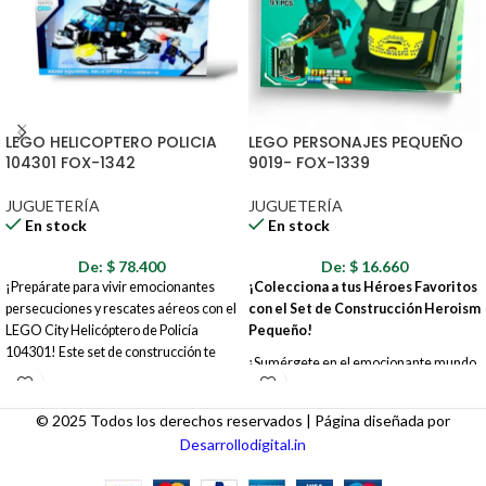
LEGO HELICOPTERO POLICIA
LEGO PERSONAJES PEQUEÑO
104301 FOX-1342
9019- FOX-1339
JUGUETERÍA
JUGUETERÍA
En stock
En stock
De:
$
78.400
De:
$
16.660
¡Prepárate para vivir emocionantes
¡Colecciona a tus Héroes Favoritos
persecuciones y rescates aéreos con el
con el Set de Construcción Heroism
LEGO City Helicóptero de Policía
Pequeño!
104301! Este set de construcción te
¡Sumérgete en el emocionante mundo
permite crear un helicóptero de policía
de los superhéroes con este innovador
detallado y lleno de acción, listo para
set de construcción que te permite
mantener la ley y el orden en LEGO
© 2025 Todos los derechos reservados | Página diseñada por
armar a tus personajes favoritos de
City desde el aire. ¡Únete a la fuerza
Desarrollodigital.in
una manera única y coleccionable! El
policial y protege la ciudad!
Set de Construcción Heroism