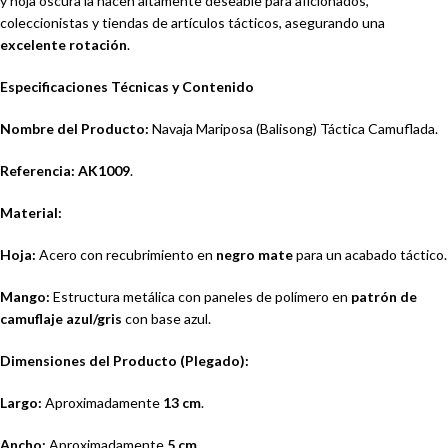
y hoja oscura la hacen altamente deseable para aficionados,
coleccionistas y tiendas de artículos tácticos, asegurando una
excelente rotación
.
Especificaciones Técnicas y Contenido
Nombre del Producto:
Navaja Mariposa (Balisong) Táctica Camuflada.
Referencia:
AK1009
.
Material:
Hoja:
Acero con recubrimiento en
negro mate
para un acabado táctico.
Mango:
Estructura metálica con paneles de polímero en
patrón de
camuflaje azul/gris
con base azul.
Dimensiones del Producto (Plegado):
Largo:
Aproximadamente
13 cm
.
Ancho:
Aproximadamente
5 cm
.