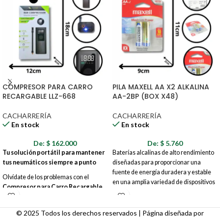
COMPRESOR PARA CARRO
PILA MAXELL AA X2 ALKALINA
RECARGABLE LLZ-668
AA-2BP (BOX X48)
CACHARRERÍA
CACHARRERÍA
En stock
En stock
De:
$
162.000
De:
$
5.760
Tu solución portátil para mantener
Baterías alcalinas de alto rendimiento
tus neumáticos siempre a punto
diseñadas para proporcionar una
fuente de energía duradera y estable
Olvídate de los problemas con el
en una amplia variedad de dispositivos
Compresor para Carro Recargable
electrónicos. Su fórmula avanzada
LLZ-668
. Este potente y compacto
garantiza un suministro de poder
compresor es tu aliado perfecto en la
constante, siendo la opción ideal para
© 2025 Todos los derechos reservados | Página diseñada por
carretera, en casa o donde lo