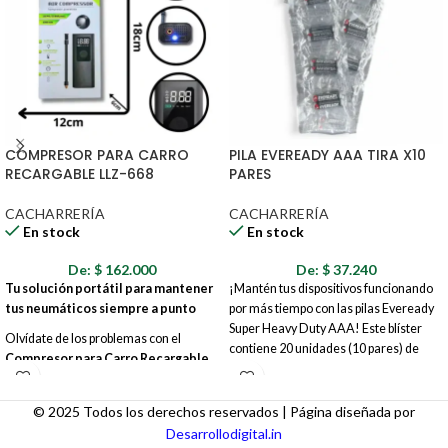
COMPRESOR PARA CARRO
PILA EVEREADY AAA TIRA X10
RECARGABLE LLZ-668
PARES
CACHARRERÍA
CACHARRERÍA
En stock
En stock
De:
$
162.000
De:
$
37.240
Tu solución portátil para mantener
¡Mantén tus dispositivos funcionando
tus neumáticos siempre a punto
por más tiempo con las pilas Eveready
Super Heavy Duty AAA! Este blíster
Olvídate de los problemas con el
contiene 20 unidades (10 pares) de
Compresor para Carro Recargable
pilas tamaño AAA, la opción ideal para
LLZ-668
. Este potente y compacto
dispositivos de bajo consumo como
compresor es tu aliado perfecto en la
controles remotos, juguetes, linternas
© 2025 Todos los derechos reservados | Página diseñada por
carretera, en casa o donde lo
y mucho más.
Desarrollodigital.in
necesites.