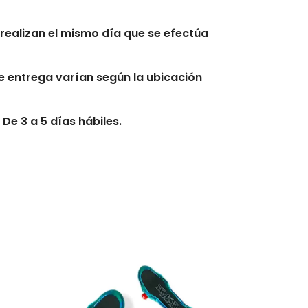
realizan el mismo día que se efectúa
 entrega varían según la ubicación
De 3 a 5 días hábiles.
s hábiles.
erario exacto.
se afectados por clima, derrumbes,
s, tráfico y otras novedades