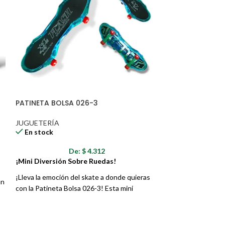
n de entrega tendrán tiempos de
ades de transporte que esto genere.
PATINETA BOLSA 026-3
CARRO KURUMI 
JUGUETERÍA
JUGUETERÍA
En stock
En stock
De:
$
4.312
D
¡Mini Diversión Sobre Ruedas!
¡Aventuras Kawa
Melody!
¡Lleva la emoción del skate a donde quieras
an
con la Patineta Bolsa 026-3! Esta mini
¡Prepárate para la 
patineta de juguete es perfecta para
doble con el Carr
de
practicar trucos con los dedos, llevarla en el
1595! Este encant
s
bolsillo o simplemente coleccionarla. Su
adorables carros 