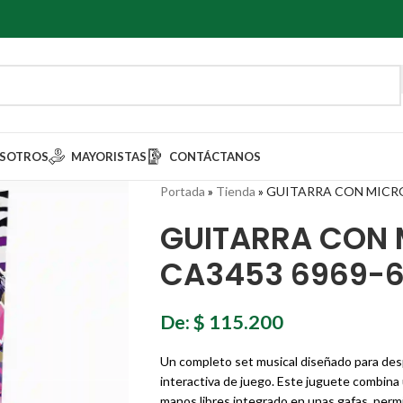
SOTROS
MAYORISTAS
CONTÁCTANOS
Portada
»
Tienda
»
GUITARRA CON MICR
GUITARRA CON
CA3453 6969-6
De:
$
115.200
Un completo set musical diseñado para despe
interactiva de juego. Este juguete combina 
manos libres integrado en unas gafas, perm