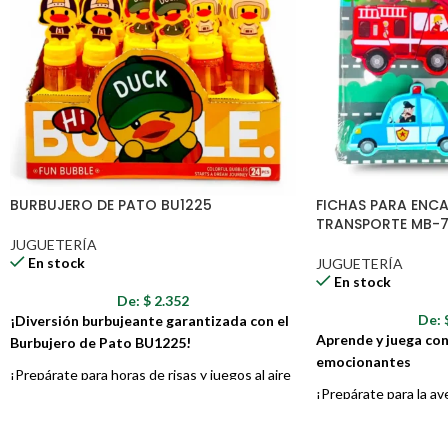
BURBUJERO DE PATO BU1225
FICHAS PARA ENCA
TRANSPORTE MB-7
JUGUETERÍA
En stock
JUGUETERÍA
En stock
De:
$
2.352
De:
¡Diversión burbujeante garantizada con el
Aprende y juega con
Burbujero de Pato BU1225!
emocionantes
¡Prepárate para horas de risas y juegos al aire
¡Prepárate para la a
libre con este adorable burbujero en forma de
juego de encaje de 
pato! El Burbujero de Pato BU1225 es el
transporte! Diseñad
compañero perfecto para los pequeños