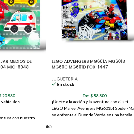
Pedidos con errores en la direcció
entrega adicionales por las noved
JAR MEDIOS DE
LEGO ADVENGERS MG601A MG601B
04 MIC-6048
MG60C MG601D FOX-1447
JUGUETERÍA
En stock
$
20.580
De:
$
58.800
 vehículos
¡Únete a la acción y la aventura con el set
LEGO Marvel Avengers MG601b! Spider-M
se enfrenta al Duende Verde en una batalla
ventura con nuestro
épica sobre dos ruedas. Construye la moto 
madera de medios de
combate de Spider-Man y recrea las escena
o para pequeñas manos y