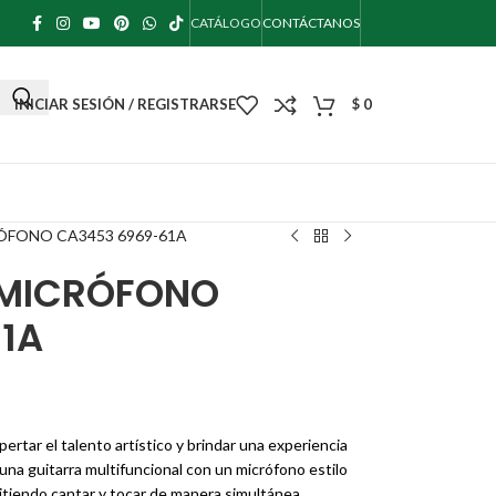
CATÁLOGO
CONTÁCTANOS
INICIAR SESIÓN / REGISTRARSE
$
0
ÓFONO CA3453 6969-61A
 MICRÓFONO
1A
rtar el talento artístico y brindar una experiencia
una guitarra multifuncional con un micrófono estilo
itiendo cantar y tocar de manera simultánea