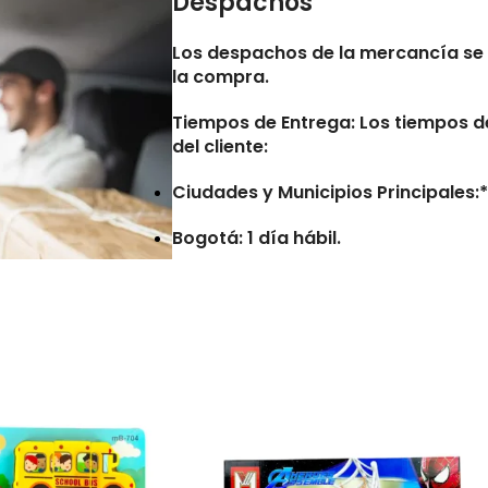
Despachos
Los despachos de la mercancía se 
la compra.
Tiempos de Entrega:
Los tiempos de
del cliente:
Ciudades y Municipios Principales:* 
Bogotá: 1 día hábil.
Municipios Retirados:* De 7 a 10 día
Consideraciones
Las entregas no se realizan en num
Los tiempos de entrega pueden ver
direcciones erróneas o incompleta
reportadas por la transportadora.