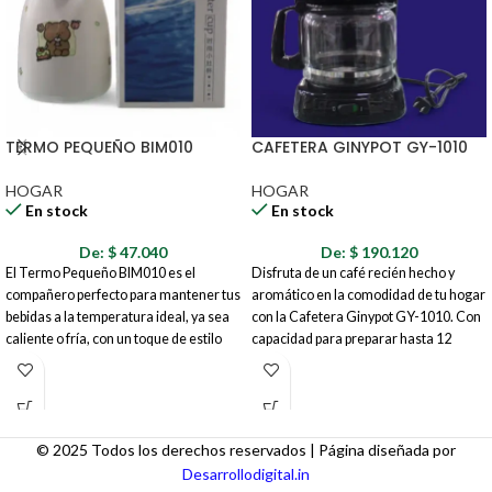
TERMO PEQUEÑO BIM010
CAFETERA GINYPOT GY-1010
HOGAR
HOGAR
En stock
En stock
De:
$
47.040
De:
$
190.120
El Termo Pequeño BIM010 es el
Disfruta de un café recién hecho y
compañero perfecto para mantener tus
aromático en la comodidad de tu hogar
bebidas a la temperatura ideal, ya sea
con la Cafetera Ginypot GY-1010. Con
caliente o fría, con un toque de estilo
capacidad para preparar hasta 12
adorable. Con un diseño compacto y un
tazas, esta cafetera es perfecta para
encantador dibujo de un oso, este
compartir con familiares y amigos o
termo es ideal para llevar contigo a la
para tener café disponible durante todo
escuela, la oficina, de paseo o a donde
el día. Su diseño funcional y
© 2025 Todos los derechos reservados | Página diseñada por
quieras.
características prácticas te aseguran
una experiencia de preparación
Desarrollodigital.in