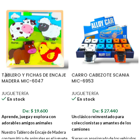
TABLERO Y FICHAS DE ENCAJE
CARRO CABEZOTE SCANIA
MADERA MIC-6047
MIC-6953
JUGUETERÍA
JUGUETERÍA
En stock
En stock
De:
$
19.600
De:
$
27.440
Aprende, juega y explora con
Un clásico reinventado para
adorables amigos animales
coleccionistas y amantes de los
camiones
Nuestro Tablero de Encaje de Madera
con temática de animales es el juguete
Si eres un apasionado de los vehículos