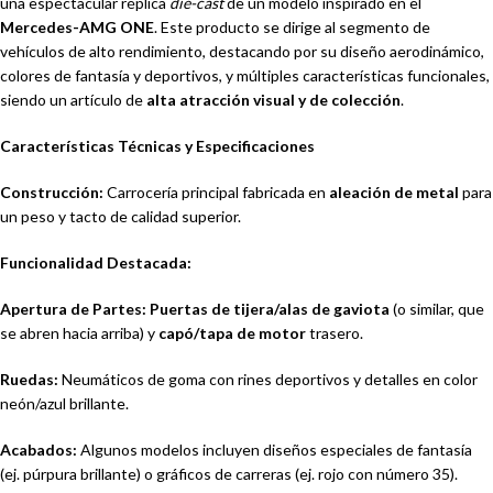
una espectacular réplica
die-cast
de un modelo inspirado en el
Mercedes-AMG ONE
. Este producto se dirige al segmento de
vehículos de alto rendimiento, destacando por su diseño aerodinámico,
colores de fantasía y deportivos, y múltiples características funcionales,
siendo un artículo de
alta atracción visual y de colección
.
Características Técnicas y Especificaciones
Construcción:
Carrocería principal fabricada en
aleación de metal
para
un peso y tacto de calidad superior.
Funcionalidad Destacada:
Apertura de Partes:
Puertas de tijera/alas de gaviota
(o similar, que
se abren hacia arriba) y
capó/tapa de motor
trasero.
Ruedas:
Neumáticos de goma con rines deportivos y detalles en color
neón/azul brillante.
Acabados:
Algunos modelos incluyen diseños especiales de fantasía
(ej. púrpura brillante) o gráficos de carreras (ej. rojo con número 35).