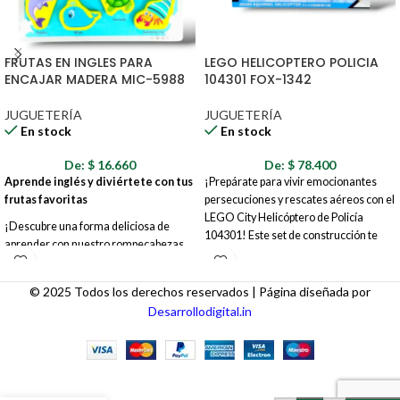
FRUTAS EN INGLES PARA
LEGO HELICOPTERO POLICIA
ENCAJAR MADERA MIC-5988
104301 FOX-1342
JUGUETERÍA
JUGUETERÍA
En stock
En stock
De:
$
16.660
De:
$
78.400
Aprende inglés y diviértete con tus
¡Prepárate para vivir emocionantes
frutas favoritas
persecuciones y rescates aéreos con el
LEGO City Helicóptero de Policía
¡Descubre una forma deliciosa de
104301! Este set de construcción te
aprender con nuestro rompecabezas
permite crear un helicóptero de policía
de madera de frutas! Diseñado para
detallado y lleno de acción, listo para
inspirar tanto el aprendizaje de inglés
mantener la ley y el orden en LEGO
© 2025 Todos los derechos reservados | Página diseñada por
como el amor por las frutas, este
City desde el aire. ¡Únete a la fuerza
Desarrollodigital.in
colorido rompecabezas es perfecto
policial y protege la ciudad!
para mentes jóvenes y curiosas.
CARRO
JEEP