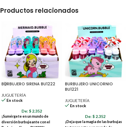
Productos relacionados
BURBUJERO SIRENA BU1222
BURBUJERO UNICORNIO
BU1221
JUGUETERÍA
En stock
JUGUETERÍA
En stock
De:
$
2.352
De:
$
2.352
¡Sumérgete en un mundo de
¡Deja que la magia de las burbujas
diversión burbujeante con el