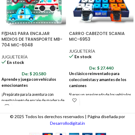
FICHAS PARA ENCAJAR
CARRO CABEZOTE SCANIA
MEDIOS DE TRANSPORTE MB-
MIC-6953
704 MIC-6048
JUGUETERÍA
En stock
JUGUETERÍA
En stock
De:
$
27.440
De:
$
20.580
Un clásico reinventado para
Aprende y juega con vehículos
coleccionistas y amantes de los
emocionantes
camiones
¡Prepárate para la aventura con
Si eres un apasionado de los vehículos
nuestro juego de encaje de madera de
pesados, ¡tenemos el modelo perfecto
medios de transporte! Diseñado para
para ti! El Carro Cabezote Scania MIC-
pequeñas manos y grandes
6953 es una réplica a escala de uno de
© 2025 Todos los derechos reservados | Página diseñada por
imaginaciones, este juego interactivo
los camiones más emblemáticos de la
Desarrollodigital.in
ofrece horas de diversión y
carretera. Con un diseño auténtico y
aprendizaje.
detalles impresionantes, este cabezote