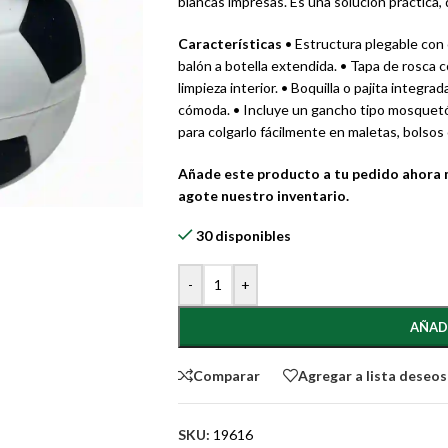
blancas impresas. Es una solución práctica, di
Características
• Estructura plegable con
balón a botella extendida. • Tapa de rosca c
limpieza interior. • Boquilla o pajita integr
cómoda. • Incluye un gancho tipo mosquetón 
para colgarlo fácilmente en maletas, bolsos
Añade este producto a tu pedido ahora 
agote nuestro inventario.
30 disponibles
-
+
AÑAD
Comparar
Agregar a lista deseos
SKU:
19616