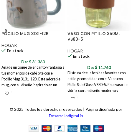
POCILLO MUG 3131-12B
VASO CON PITILLO 350ML
VS80-5
HOGAR
En stock
HOGAR
En stock
De:
$
31.360
De:
$
11.760
Añade un toque de encanto y fantasía a
Disfruta de tus bebidas favoritas con
tus momentos de café o té con el
estilo y comodidad con el Vaso con
Pocillo Mug 3131-12B. Este adorable
Pitillo Slub Glass VS80-5. Este vaso de
mug, con su diseño inspirado en un
vidrio, con un diseño moderno y
carrusel y una corona dorada como
minimalista, es perfecto para el uso
tapa, es perfecto para disfrutar de tus
diario, ya sea en casa, en la oficina o de
bebidas favoritas con un estilo único.
viaje. Su capacidad de 350 ml lo hace
Ideal para regalar o para darte un
© 2025 Todos los derechos reservados | Página diseñada por
ideal para una amplia variedad de
capricho.
Desarrollodigital.in
bebidas, desde agua y jugos hasta
batidos y refrescos.