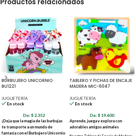
Productos relacionados
BURBUJERO UNICORNIO
TABLERO Y FICHAS DE ENCAJE
BU1221
MADERA MIC-6047
JUGUETERÍA
JUGUETERÍA
En stock
En stock
De:
$
2.352
De:
$
19.600
¡Deja que la magia de las burbujas
Aprende, juega y explora con
te transporte a un mundo de
adorables amigos animales
fantasía con el Burbujero Unicornio