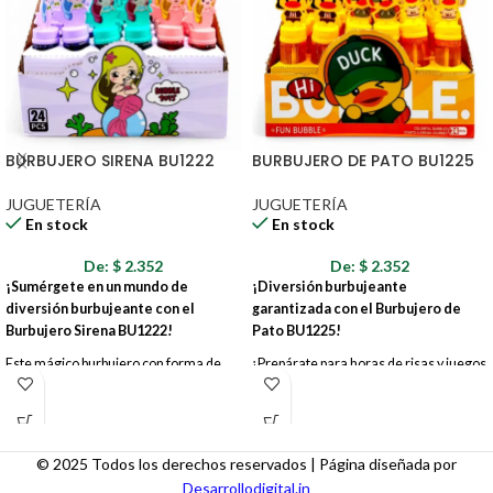
BURBUJERO SIRENA BU1222
BURBUJERO DE PATO BU1225
JUGUETERÍA
JUGUETERÍA
En stock
En stock
De:
$
2.352
De:
$
2.352
¡Sumérgete en un mundo de
¡Diversión burbujeante
diversión burbujeante con el
garantizada con el Burbujero de
Burbujero Sirena BU1222!
Pato BU1225!
Este mágico burbujero con forma de
¡Prepárate para horas de risas y juegos
sirena es el juguete perfecto para
al aire libre con este adorable burbujero
desatar la imaginación de los más
en forma de pato! El Burbujero de Pato
pequeños y crear momentos
BU1225 es el compañero perfecto para
inolvidables al aire libre. Con su diseño
los pequeños amantes de las burbujas.
© 2025 Todos los derechos reservados | Página diseñada por
encantador y colores vibrantes, el
Con su diseño encantador y fácil
Desarrollodigital.in