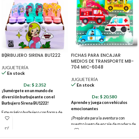
BURBUJERO SIRENA BU1222
FICHAS PARA ENCAJAR
MEDIOS DE TRANSPORTE MB-
704 MIC-6048
JUGUETERÍA
En stock
JUGUETERÍA
De:
$
2.352
En stock
¡Sumérgete en un mundo de
De:
$
20.580
diversión burbujeante con el
Aprende y juega con vehículos
Burbujero Sirena BU1222!
emocionantes
Este mágico burbujero con forma de
¡Prepárate para la aventura con
sirena es el juguete perfecto para
nuestro juego de encaje de madera de
desatar la imaginación de los más
medios de transporte! Diseñado para
pequeños y crear momentos
pequeñas manos y grandes
inolvidables al aire libre. Con su diseño