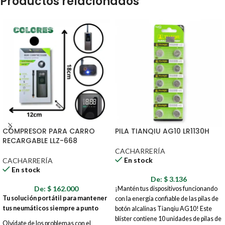
Productos relacionados
COMPRESOR PARA CARRO
PILA TIANQIU AG10 LR1130H
RECARGABLE LLZ-668
CACHARRERÍA
En stock
CACHARRERÍA
En stock
De:
$
3.136
De:
$
162.000
¡Mantén tus dispositivos funcionando
Tu solución portátil para mantener
con la energía confiable de las pilas de
tus neumáticos siempre a punto
botón alcalinas Tianqiu AG10! Este
blíster contiene 10 unidades de pilas de
Olvídate de los problemas con el