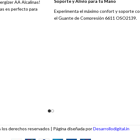
es principales y la referencia del producto.
Soporte y Alivio para tu Mano
ergizer AA Alcalinas!
as es perfecto para
Experimenta el máximo confort y soporte c
ariedad de aparatos
el Guante de Compresión 6611 OSO2139,
controles remotos y
diseñado para brindarte alivio y estabilidad 
as y radios portátiles.
tu mano. Ideal para deportistas, personas c
molestias en las manos o para quienes busc
un soporte adicional en su día a día.
de yoga, oficinas, aulas de clase y tiendas.
con una decoración contemporánea.
 en pared, lo que facilita su uso al cliente final.
excelente margen de utilidad.
los derechos reservados | Página diseñada por
Desarrollodigital.in