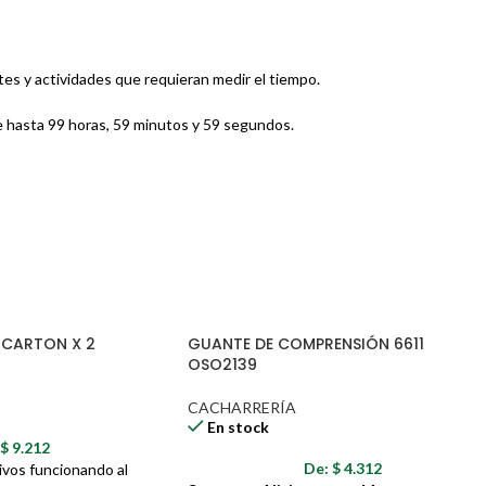
es y actividades que requieran medir el tiempo.
 hasta 99 horas, 59 minutos y 59 segundos.
nera cómoda y a distancia.
gular y minimalista para montaje en pared.
A CARTON X 2
GUANTE DE COMPRENSIÓN 6611
OSO2139
CACHARRERÍA
En stock
:
$
9.212
De:
$
4.312
ivos funcionando al