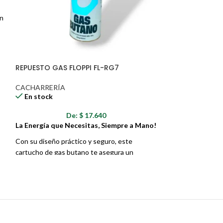
on
en
on
an
REPUESTO GAS FLOPPI FL-RG7
NAVAJA FUERZAS
CACHARRERÍA
CACHARRERÍA
En stock
En stock
De:
$
17.640
D
La Energía que Necesitas, Siempre a Mano!
Tu Compañera In
Situación
Con su diseño práctico y seguro, este
cartucho de gas butano te asegura un
Domina cualquier 
suministro de energía constante y eficiente.
"Fuerzas Especial
herramienta robus
superar tus expec