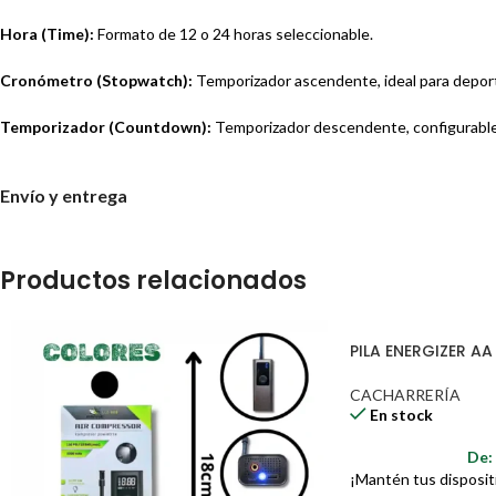
Hora (Time):
Formato de 12 o 24 horas seleccionable.
Cronómetro (Stopwatch):
Temporizador ascendente, ideal para deport
Temporizador (Countdown):
Temporizador descendente, configurable
Alarma:
Función de alarma programable.
Envío y entrega
Control Remoto:
Permite gestionar todas las funciones del reloj de ma
Diseño:
Estructura de plástico de alta resistencia, con un diseño rectan
Productos relacionados
Dimensiones del Producto:
37 cm x 12 cm (largo x alto).
PILA ENERGIZER A
Color de la Luz LED:
Rojo.
CACHARRERÍA
Alimentación:
Adaptador de corriente.
En stock
Presentación y Contenido del Paquete:
De
¡Mantén tus disposit