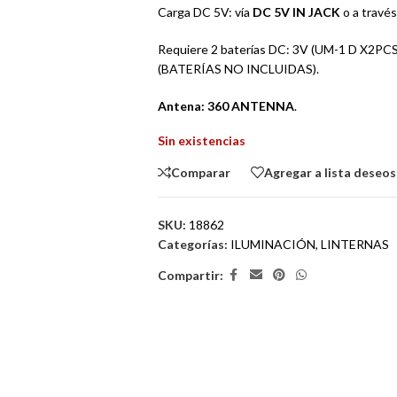
Carga DC 5V: vía
DC 5V IN JACK
o a travé
Requiere 2 baterías DC: 3V (UM-1 D X2PCS)
(BATERÍAS NO INCLUIDAS).
Antena:
360 ANTENNA
.
Sin existencias
Comparar
Agregar a lista deseos
SKU:
18862
Categorías:
ILUMINACIÓN
,
LINTERNAS
Compartir: