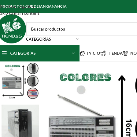
Skip to navigation
PRODUCTOS QUE DEJAN GANANCIA
Skip to main content
CATEGORÍAS
CATEGORÍAS
INICIO
TIENDA
NO