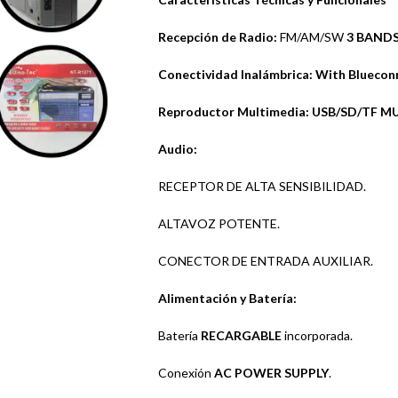
Recepción de Radio:
FM/AM/SW
3 BAND
Conectividad Inalámbrica:
With Bluecon
Reproductor Multimedia:
USB/SD/TF MU
Audio:
RECEPTOR DE ALTA SENSIBILIDAD.
ALTAVOZ POTENTE.
CONECTOR DE ENTRADA AUXILIAR.
Alimentación y Batería:
Batería
RECARGABLE
incorporada.
Conexión
AC POWER SUPPLY
.