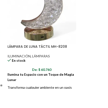
LÁMPARA DE LUNA TÁCTIL MH-8208
LINTERNA MINE
AK3511
ILUMINACIÓN
,
LÁMPARAS
En stock
ILUMINACIÓN
,
L
En stock
De:
$
60.760
D
Ilumina tu Espacio con un Toque de Magia
La Linterna Miner
Lunar
AK3511 es una he
ce
Transforma cualquier ambiente en un oasis
robusta y versátil
de tranquilidad con la Lámpara de Mesa
condiciones más e
Recargable MH-8208. Inspirada en la belleza
agua. Ideal para m
e
serena de la luna, esta lámpara combina un
camping, exploraci