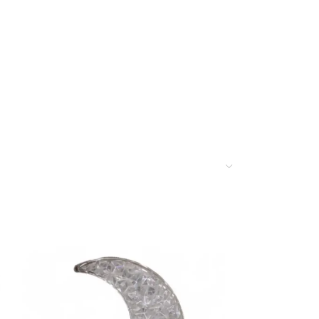
uetooth. Ideal para el hogar, campamentos,
 tiendas de electrónica, distribuidores de audio