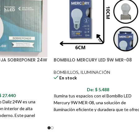
BUJA SOBREPONER 24W
BOMBILLO MERCURY LED 9W MER-08
BOMBILLOS
,
ILUMINACIÓN
En stock
De:
$
5.488
$
27.440
Ilumina tus espacios con el Bombillo LED
o Daliz 24W es una
Mercury 9W MER-08, una solución de
n interior de alta
iluminación eficiente y duradera que te ofre
oderno. Este panel
un excelente rendimiento y ahorro
fría de 6500K, ideal para
energético. Ideal para reemplazar los
nosos y funcionales en
bombillos incandescentes tradicionales, est
o oficinas, cocinas,
bombillo LED proporciona una luz brillante y