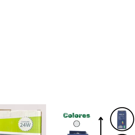
or, destacando las funciones y el estilo retro.
ucción de música personal desde memorias USB/SD/TF, o como altavoz Bl
n también la funcionalidad moderna (Bluetooth, USB/SD). Atractivo para