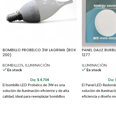
BOMBILLO PROBELCO 3W LAGRIMA (BOX
PANEL DALIZ BUR
200)
1277
BOMBILLOS
,
ILUMINACIÓN
ILUMINACIÓN
En stock
En stock
De:
$
4.704
De:
El bombillo LED Probelco de 3W es una
El Panel LED Redond
solución de iluminación eficiente y de alta
solución de iluminació
calidad, ideal para reemplazar bombillos
eficiencia y diseño m
incandescentes tradicionales y ahorrar
ofrece una luz blanca 
energía. Con una potencia de 3 vatios, este
crear ambientes lumi
bombillo proporciona una iluminación brillante
diversos espacios com