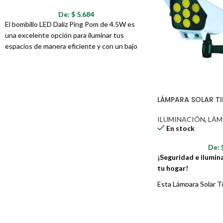
Modos de iluminación: Múltiples modos (luz alta, media, baja, estroboscóp
De:
$
5.684
Material: Resistente a golpes y agua
El bombillo LED Daliz Ping Pom de 4.5W es
Batería: Recargable (incluida)
una excelente opción para iluminar tus
¡No Dejes que la Oscuridad te Detenga!
espacios de manera eficiente y con un bajo
consumo energético. Su diseño tipo "Ping
Pom" (esférico) proporciona una luz difusa y
agradable, ideal para crear ambientes
acogedores. Con una vida útil de hasta
LÁMPARA SOLAR T
15,000 horas, este bombillo te ofrece una
iluminación duradera y confiable, reduciendo
ILUMINACIÓN
,
LÁM
la necesidad de reemplazos frecuentes.
En stock
De:
¡Seguridad e ilumin
tu hogar!
Esta Lámpara Solar T
cámara de seguridad r
lámpara con sensor d
la apariencia de una c