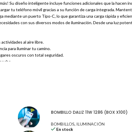
más! Su diseño inteligente incluye funciones adicionales que la hacen in
argar tu teléfono móvil gracias a su función de carga integrada. Manten
ga mediante un puerto Tipo-C, lo que garantiza una carga rápida y eficien
necesidades con sus diversos modos de iluminación. Desde una luz potent
ctividades al aire libre.
cia para iluminar tu camino.
ugares oscuros con total seguridad.
 noche.
mayor visibilidad.
ecta para tareas de seguridad.
arantizan su durabilidad y resistencia en cualquier condición. Su diseño 
BOMBILLO DALIZ 11W 1286 (BOX X100)
BOMBILLOS
,
ILUMINACIÓN
En stock