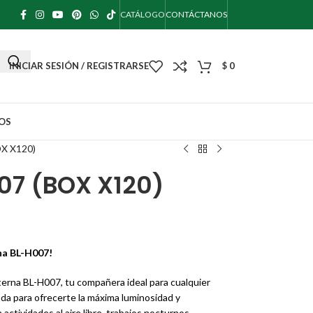
CATÁLOGO
CONTÁCTANOS
INICIAR SESIÓN / REGISTRARSE
$
0
OS
X X120)
07 (BOX X120)
na BL-H007!
interna BL-H007, tu compañera ideal para cualquier
da para ofrecerte la máxima luminosidad y
 actividades al aire libre, trabajos nocturnos,