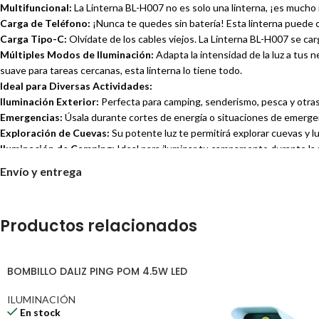
Multifuncional:
La Linterna BL-H007 no es solo una linterna, ¡es mucho 
Carga de Teléfono:
¡Nunca te quedes sin batería! Esta linterna puede c
Carga Tipo-C:
Olvídate de los cables viejos. La Linterna BL-H007 se car
Múltiples Modos de Iluminación:
Adapta la intensidad de la luz a tus 
suave para tareas cercanas, esta linterna lo tiene todo.
Ideal para Diversas Actividades:
Iluminación Exterior:
Perfecta para camping, senderismo, pesca y otras a
Emergencias:
Úsala durante cortes de energía o situaciones de emergen
Exploración de Cuevas:
Su potente luz te permitirá explorar cuevas y l
Iluminación de Camping:
Ideal para iluminar tu campamento durante la
Trabajo:
Úsala en trabajos nocturnos o en lugares con poca luz para una 
Envío y entrega
Patrullaje de Seguridad:
Su potente luz y diseño robusto la hacen perf
Construcción Robusta y Duradera:
Productos relacionados
La Linterna BL-H007 está construida con materiales de alta calidad que g
durante largos periodos de tiempo.
BOMBILLO DALIZ PING POM 4.5W LED
Especificaciones Técnicas:
ILUMINACIÓN
Modelo: BL-H007
En stock
Funciones: Linterna, cargador de teléfono, carga Tipo-C