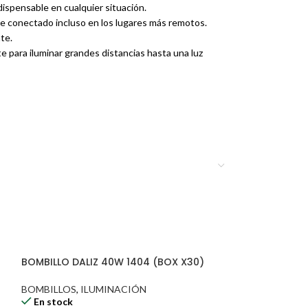
dispensable en cualquier situación.
te conectado incluso en los lugares más remotos.
te.
e para iluminar grandes distancias hasta una luz
ergonómico y ligero la hace cómoda de llevar y usar
BOMBILLO DALIZ 40W 1404 (BOX X30)
BOMBILLOS
,
ILUMINACIÓN
En stock