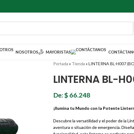
NOSOTROS
MAYORISTAS
CONTÁCTAN
Portada
»
Tienda
»
LINTERNA BL-H007 (BO
LINTERNA BL-H0
De:
$
66.248
¡Ilumina tu Mundo con la Potente Linter
Descubre la versatilidad y el poder de la L
aventura o situación de emergencia. Diseña
funcionalidad, esta linterna es perfecta para