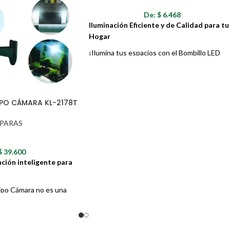
ica, etc.)
De:
$
6.468
Iluminación Eficiente y de Calidad para tu
Hogar
¡Ilumina tus espacios con el Bombillo LED
Daliz 11W 1286! Este bombillo de alta
eficiencia energética te brinda una luz
brillante y nítida, perfecta para cualquier
ambiente de tu hogar.
IPO CÁMARA KL-2178T
PARAS
$
39.600
ación inteligente para
ipo Cámara no es una
eal, sino una ingeniosa
e movimiento que imita
ámara de vigilancia,