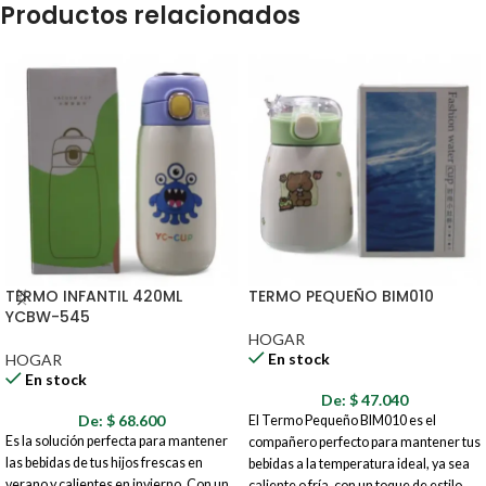
Productos relacionados
TERMO INFANTIL 420ML
TERMO PEQUEÑO BIM010
YCBW-545
HOGAR
En stock
HOGAR
En stock
De:
$
47.040
De:
$
68.600
El Termo Pequeño BIM010 es el
Es la solución perfecta para mantener
compañero perfecto para mantener tus
las bebidas de tus hijos frescas en
bebidas a la temperatura ideal, ya sea
verano y calientes en invierno. Con un
caliente o fría, con un toque de estilo