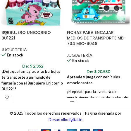
BURBUJERO UNICORNIO
FICHAS PARA ENCAJAR
BU1221
MEDIOS DE TRANSPORTE MB-
704 MIC-6048
JUGUETERÍA
En stock
JUGUETERÍA
En stock
De:
$
2.352
De:
$
20.580
¡Deja que la magia de las burbujas
Aprende y juega con vehículos
te transporte a un mundo de
emocionantes
fantasía con el Burbujero Unicornio
BU1221!
¡Prepárate para la aventura con
nuestro juego de encaje de madera de
Este encantador burbujero con forma
medios de transporte! Diseñado para
de unicornio es el juguete perfecto para
pequeñas manos y grandes
hacer realidad los sueños de los más
© 2025 Todos los derechos reservados | Página diseñada por
imaginaciones, este juego interactivo
pequeños. Con su diseño mágico y
Desarrollodigital.in
ofrece horas de diversión y
colores vibrantes, el Burbujero
aprendizaje.
Unicornio BU1221 convertirá cualquier