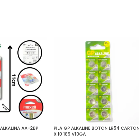
Municipios Retirados:* De 7 a 10 día
Consideraciones
Las entregas no se realizan en num
Los tiempos de entrega pueden ver
direcciones erróneas o incompleta
reportadas por la transportadora.
Pedidos con errores en la direcció
entrega adicionales por las noved
 ALKALINA AA-2BP
PILA GP ALKALINE BOTON LR54 CARTO
X 10 189 V10GA