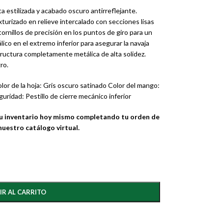
a estilizada y acabado oscuro antirreflejante.
urizado en relieve intercalado con secciones lisas
rnillos de precisión en los puntos de giro para un
ico en el extremo inferior para asegurar la navaja
tructura completamente metálica de alta solidez.
ro.
or de la hoja: Gris oscuro satinado Color del mango:
ridad: Pestillo de cierre mecánico inferior
tu inventario hoy mismo completando tu orden de
uestro catálogo virtual.
IR AL CARRITO