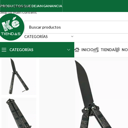
Skip to navigation
PRODUCTOS QUE DEJAN GANANCIA
Skip to main content
CATEGORÍAS
CATEGORÍAS
INICIO
TIENDA
NO