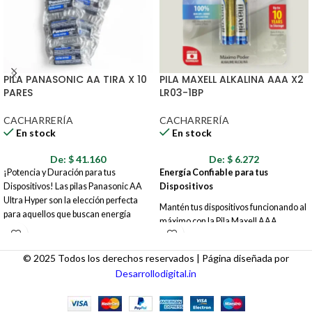
PILA PANASONIC AA TIRA X 10
PILA MAXELL ALKALINA AAA X2
PARES
LR03-1BP
CACHARRERÍA
CACHARRERÍA
En stock
En stock
De:
$
41.160
De:
$
6.272
¡Potencia y Duración para tus
Energía Confiable para tus
Dispositivos! Las pilas Panasonic AA
Dispositivos
Ultra Hyper son la elección perfecta
Mantén tus dispositivos funcionando al
para aquellos que buscan energía
máximo con la Pila Maxell AAA
confiable y duradera para sus
Alcalina LR03-1BP, la fuente de energía
dispositivos electrónicos. Este blíster
confiable y duradera que necesitas.
contiene 20 unidades (10 pares) de
© 2025 Todos los derechos reservados | Página diseñada por
Este paquete incluye 2 pilas AAA,
pilas AA, listas para alimentar una
Desarrollodigital.in
perfectas para una amplia gama de
amplia gama de aparatos, desde
aparatos electrónicos, desde controles
juguetes y controles remotos hasta
remotos y linternas hasta juguetes y
linternas y dispositivos portátiles.