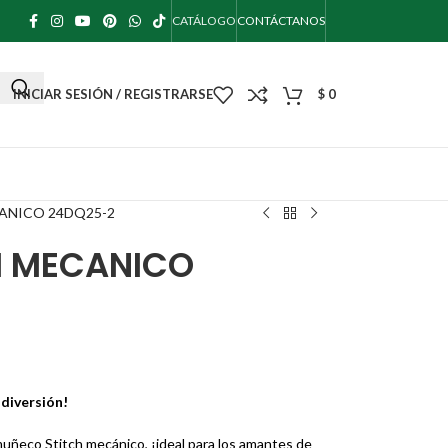
CATÁLOGO
CONTÁCTANOS
INICIAR SESIÓN / REGISTRARSE
$
0
ANICO 24DQ25-2
H MECANICO
 diversión!
ñeco Stitch mecánico, ¡ideal para los amantes de