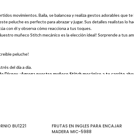
tidos movimientos. Baila, se balancea y realiza gestos adorables que te 
e peluche es perfecto para abrazar y jugar. Sus detalles realistas lo hace
túa con él y observa cómo reacciona a tus toques.
¡Nuestro muñeco Stitch mecánico es la elección ideal! Sorprende a tus am
reíble peluche!
trés del día a día.
 de Disney. ¡Agrega nuestro muñeco Stitch mecánico a tu carrito ah
RNIO BU1221
FRUTAS EN INGLES PARA ENCAJAR
MADERA MIC-5988