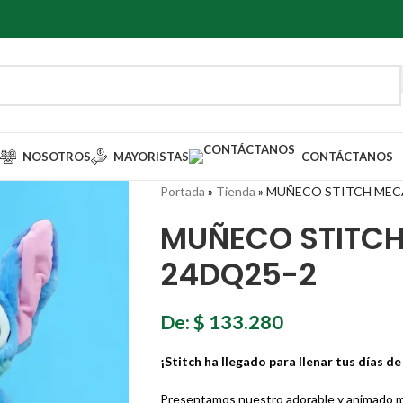
NOSOTROS
MAYORISTAS
CONTÁCTANOS
Portada
»
Tienda
»
MUÑECO STITCH MEC
MUÑECO STITC
24DQ25-2
De:
$
133.280
¡Stitch ha llegado para llenar tus días de
Presentamos nuestro adorable y animado mu