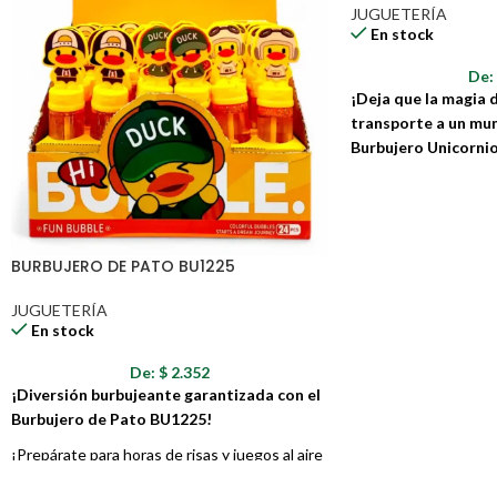
JUGUETERÍA
En stock
De
¡Deja que la magia d
transporte a un mun
Burbujero Unicorni
Este encantador bur
unicornio es el jugue
realidad los sueños 
su diseño mágico y co
BURBUJERO DE PATO BU1225
Burbujero Unicornio
cualquier día en una 
JUGUETERÍA
burbujas y diversión.
En stock
De:
$
2.352
¡Diversión burbujeante garantizada con el
Burbujero de Pato BU1225!
¡Prepárate para horas de risas y juegos al aire
libre con este adorable burbujero en forma de