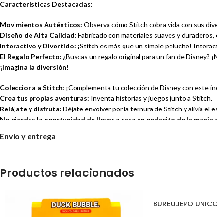
Características Destacadas:
Movimientos Auténticos:
Observa cómo Stitch cobra vida con sus diver
Diseño de Alta Calidad:
Fabricado con materiales suaves y duraderos, est
Interactivo y Divertido:
¡Stitch es más que un simple peluche! Interac
El Regalo Perfecto:
¿Buscas un regalo original para un fan de Disney? 
¡Imagina la diversión!
Colecciona a Stitch:
¡Complementa tu colección de Disney con este inc
Crea tus propias aventuras:
Inventa historias y juegos junto a Stitch.
Relájate y disfruta:
Déjate envolver por la ternura de Stitch y alivia el es
No pierdas la oportunidad de llevar a casa un pedacito de la magia
Envío y entrega
Productos relacionados
BURBUJERO UNICO