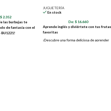
JUGUETERÍA
En stock
:
$
2.352
De:
$
16.660
e las burbujas te
Aprende inglés y diviértete con tus fruta
do de fantasía con el
favoritas
o BU1221!
¡Descubre una forma deliciosa de aprender
bujero con forma de
con nuestro rompecabezas de madera de
te perfecto para hacer
frutas! Diseñado para inspirar tanto el
de los más pequeños. Con
aprendizaje de inglés como el amor por las
lores vibrantes, el
frutas, este colorido rompecabezas es
 BU1221 convertirá
perfecto para mentes jóvenes y curiosas.
aventura llena de