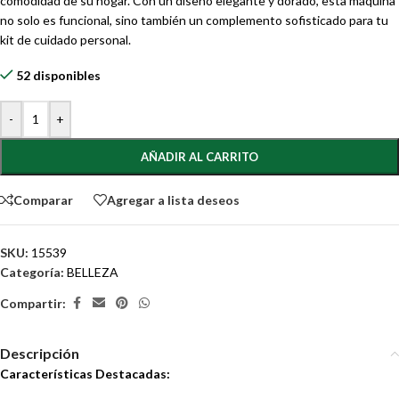
comodidad de su hogar. Con un diseño elegante y dorado, esta máquina
no solo es funcional, sino también un complemento sofisticado para tu
kit de cuidado personal.
52 disponibles
-
+
AÑADIR AL CARRITO
Comparar
Agregar a lista deseos
SKU:
15539
Categoría:
BELLEZA
Compartir:
Descripción
Características Destacadas: