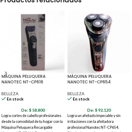
Productos relacionados
MÁQUINA PELUQUERA
MÁQUINA PELUQUERA
NANOTEC NT-CP616
NANOTEC NT-CP654
BELLEZA
BELLEZA
En stock
En stock
De:
$
58.800
De:
$
92.120
Logra cortes de cabello profesionales
Logra un afeitado impecable y sin
desde la comodidad de tu hogar con la
irritaciones con la afeitadora
Máquina Peluquera Recargable
profesional Nanotec NT-CP654.