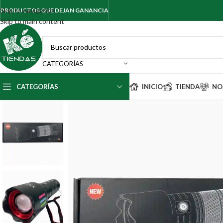
Skip to navigation
PRODUCTOS QUE DEJAN GANANCIA
Skip to main content
CATEGORÍAS
CATEGORÍAS
INICIO
TIENDA
NO