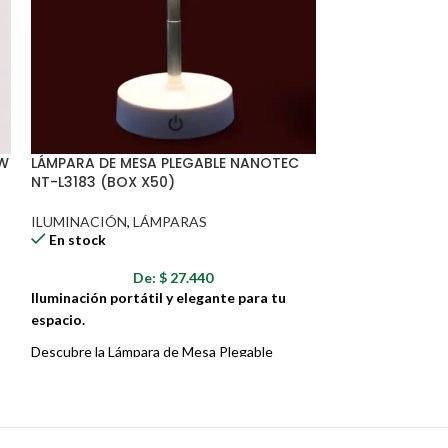
ades de transporte que esto genere.
4W
LÁMPARA DE MESA PLEGABLE NANOTEC
BOMBILLO DALI
NT-L3183 (BOX X50)
BOMBILLOS
,
IL
En stock
ILUMINACIÓN
,
LÁMPARAS
En stock
D
De:
$
27.440
Iluminación Pote
Iluminación portátil y elegante para tu
Grandes Espacio
espacio.
¡Ilumina tus espa
Descubre la Lámpara de Mesa Plegable
Daliz 40W 1404! E
ra
Nanotec, una solución de iluminación versátil
eficiencia energét
que combina funcionalidad, diseño y
brillante y nítida
portabilidad. Perfecta para cualquier espacio,
ambientes de tu h
desde tu escritorio hasta tu mesita de noche,