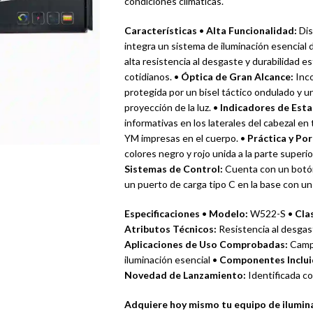
condiciones climáticas.
Características
•
Alta Funcionalidad:
Dis
integra un sistema de iluminación esencial de
alta resistencia al desgaste y durabilidad 
cotidianos. •
Óptica de Gran Alcance:
Inco
protegida por un bisel táctico ondulado y un 
proyección de la luz. •
Indicadores de Esta
informativas en los laterales del cabezal en
YM impresas en el cuerpo. •
Práctica y Por
colores negro y rojo unida a la parte superi
Sistemas de Control:
Cuenta con un botón 
un puerto de carga tipo C en la base con un 
Especificaciones
•
Modelo:
W522-S •
Cla
Atributos Técnicos:
Resistencia al desgaste
Aplicaciones de Uso Comprobadas:
Campa
iluminación esencial •
Componentes Inclui
Novedad de Lanzamiento:
Identificada c
Adquiere hoy mismo tu equipo de ilumina