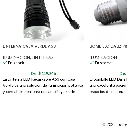
LINTERNA CAJA VERDE A53
BOMBILLO DALIZ P
ILUMINACIÓN
,
LINTERNAS
ILUMINACIÓN
En stock
En stock
De:
$
119.246
De
La Linterna LED Recargable A53 con Caja
El bombillo LED Dali
Verde es una solución de iluminación potente
una excelente opción 
y confiable, ideal para una amplia gama de
espacios de manera e
actividades, desde aventuras al aire libre
consumo energético. 
hasta situaciones de emergencia. Su diseño
Pom" (esférico) propo
robusto, sus múltiples modos de iluminación y
agradable, ideal para
su estuche protector la convierten en una
acogedores. Con una 
herramienta esencial para cualquier persona
15,000 horas, este bo
© 2025 Todos 