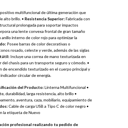
positivo multifuncional de última generación que
 alto brillo. •
Resistencia Superior:
Fabricada con
estructural prolongada para soportar impactos
rpora una lente convexa frontal de gran tamaño
anillo interno de color rojo para optimizar la
do:
Posee barras de color decorativas o
 tonos rosado, celeste y verde, además de las siglas
tátil:
Incluye una correa de mano texturizada en
or del chasis para un transporte seguro y cómodo. •
de encendido texturizado en el cuerpo principal y
indicador circular de energía.
sificación del Producto:
Linterna Multifuncional •
, durabilidad, larga resistencia, alto brillo •
mento, aventura, caza, mobiliario, equipamiento de
dos:
Cable de carga USB a Tipo C de color negro •
on la etiqueta de Nuevo
ción profesional realizando tu pedido de