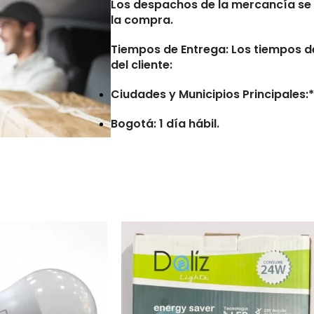
Los despachos de la mercancía se 
la compra.
Tiempos de Entrega:
Los tiempos de
del cliente:
Ciudades y Municipios Principales:* 
Bogotá: 1 día hábil.
Municipios Retirados:* De 7 a 10 día
Consideraciones
Las entregas no se realizan en num
Los tiempos de entrega pueden ver
direcciones erróneas o incompleta
reportadas por la transportadora.
Pedidos con errores en la direcció