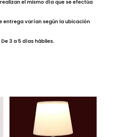
realizan el mismo día que se efectúa
 entrega varían según la ubicación
De 3 a 5 días hábiles.
s hábiles.
erario exacto.
se afectados por clima, derrumbes,
s, tráfico y otras novedades
n de entrega tendrán tiempos de