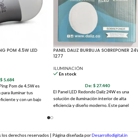
entrega adicionales por las noved
ING POM 4.5W LED
PANEL DALIZ BURBUJA SOBREPONER 2
1277
ILUMINACIÓN
En stock
:
$
5.684
De:
$
27.440
z Ping Pom de 4.5W es
El Panel LED Redondo Daliz 24W es una
para iluminar tus
solución de iluminación interior de alta
ficiente y con un bajo
eficiencia y diseño moderno. Este panel
Su diseño tipo "Ping
ofrece una luz blanca fría de 6500K, ideal pa
rciona una luz difusa y
crear ambientes luminosos y funcionales en
 crear ambientes
diversos espacios como oficinas, cocinas,
vida útil de hasta
baños, áreas de trabajo y más. Su instalación
mbillo te ofrece una
los derechos reservados | Página diseñada por
Desarrollodigital.in