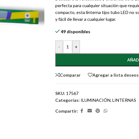
perfecta para cualquier situación que requie
compacto, esta linterna tipo tubo LED no s
y fácil de llevar a cualquier lugar.
49 disponibles
-
+
AÑAD
Comparar
Agregar a lista deseos
SKU:
17567
Categorías:
ILUMINACIÓN
,
LINTERNAS
Compartir: