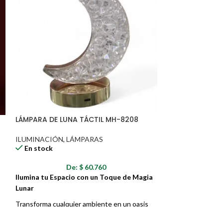
LÁMPARA DE LUNA TÁCTIL MH-8208
BOMBILLO PRO
(BOX X100)
ILUMINACIÓN
,
LÁMPARAS
En stock
BOMBILLOS
,
IL
En stock
De:
$
60.760
D
Ilumina tu Espacio con un Toque de Magia
Iluminación confi
Lunar
tu alcance!
Transforma cualquier ambiente en un oasis
¿Cansado de qued
de tranquilidad con la Lámpara de Mesa