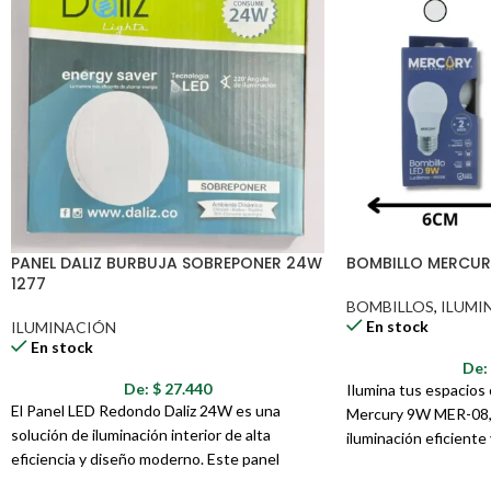
Contenido del Paquete:
1 x Linterna Recargable MACAO MC-500
Ilumina tu vida con la
Linterna Recargable MACAO MC-500
. ¡Una solu
PANEL DALIZ BURBUJA SOBREPONER 24W
BOMBILLO MERCUR
1277
BOMBILLOS
,
ILUMI
En stock
ILUMINACIÓN
En stock
De
De:
$
27.440
Ilumina tus espacios 
El Panel LED Redondo Daliz 24W es una
Mercury 9W MER-08, 
solución de iluminación interior de alta
iluminación eficiente
eficiencia y diseño moderno. Este panel
un excelente rendimi
ofrece una luz blanca fría de 6500K, ideal para
energético. Ideal par