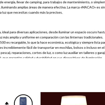
 energía, llevar de camping, para trabajos de mantenimiento, o simplem
e, iluminando amplias áreas de manera efectiva. La marca «MACAO» es sin
a luz que necesitas cuando más la precises.
ra, ideal para diversas aplicaciones, desde iluminar un espacio oscuro has
uz más amplia y uniforme en comparación con las linternas tradicionales.
0 es recargable, lo que la hace económica, ecológica y siempre lista par
increíblemente fácil de transportar en mochilas, bolsos o incluso en el
pesca), reparaciones, cortes de luz, o como luz auxiliar en talleres y garaj
ue garantiza calidad y durabilidad en sus dispositivos de iluminación.