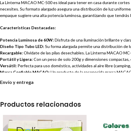
La Linterna MACAO MC-500 es ideal para tener en casa durante cortes de
necesites. Su formato alargado asegura una distribución de luz uniform
empaque sugiere una alta potencia luminosa, garantizando que tendrás l
Características Destacadas:
Potencia Luminosa de 60W:
Disfruta de una iluminación brillante y cla
Diseño Tipo Tubo LED:
Su forma alargada permite una distribución de l
Recargable:
Olvídate de las pilas desechables. La Linterna MACAO MC-50
Portátil y Ligera:
Con un peso de solo 200g y dimensiones compactas, es 
Versátil:
Perfecta para uso doméstico, actividades al aire libre (camping, 
Marca Confiable MACAO:
Un producto de la reconocida marca MACAO, q
Especificaciones Técnicas:
Envío y entrega
Modelo:
MC-500
Alto:
54 cm
Productos relacionados
Ancho:
4 cm
Largo:
3 cm
Peso:
200 g
Potencia:
60W (según empaque)
Tipo de Iluminación:
LED