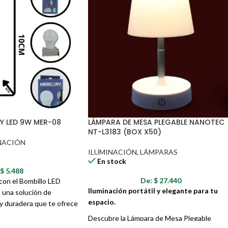
ción de iluminación práctica, potente y siempre a mano!
Y LED 9W MER-08
LÁMPARA DE MESA PLEGABLE NANOTEC
NT-L3183 (BOX X50)
NACIÓN
ILUMINACIÓN
,
LÁMPARAS
En stock
:
$
5.488
De:
$
27.440
con el Bombillo LED
Iluminación portátil y elegante para tu
una solución de
espacio.
 y duradera que te ofrece
ento y ahorro
Descubre la Lámpara de Mesa Plegable
a reemplazar los