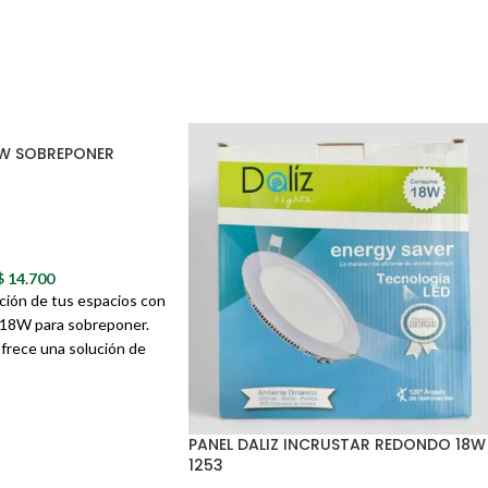
18W SOBREPONER
$
14.700
ación de tus espacios con
e 18W para sobreponer.
frece una solución de
 moderna y de fácil
a una amplia variedad de
r, la oficina o el
PANEL DALIZ INCRUSTAR REDONDO 18W
1266 de Daliz
1253
rillante y uniforme,