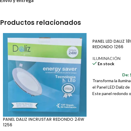
Envío y entrega
Profundidad: 3 cm.
Productos relacionados
¡Haz tu pedido de forma rápida y fácil a través del catálogo digital!
PANEL LED DALIZ 
REDONDO 1266
ILUMINACIÓN
En stock
De:
Transforma la ilumin
el Panel LED Daliz d
Este panel redondo o
iluminación eficiente,
instalación, ideal par
aplicaciones en el hoga
PANEL DALIZ INCRUSTAR REDONDO 24W
comercio. El modelo 
1256
proporciona una luz b