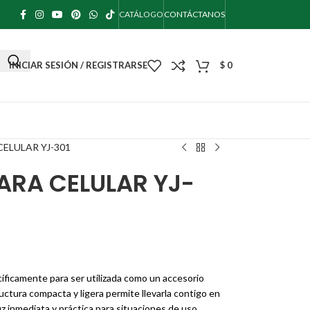
CATÁLOGO
CONTÁCTANOS
INICIAR SESIÓN / REGISTRARSE
$
0
CELULAR YJ-301
PARA CELULAR YJ-
ecíficamente para ser utilizada como un accesorio
uctura compacta y ligera permite llevarla contigo en
 inmediata y práctica para situaciones de uso