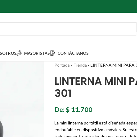
SOTROS
MAYORISTAS
CONTÁCTANOS
Portada
»
Tienda
»
LINTERNA MINI PARA 
LINTERNA MINI 
301
De:
$
11.700
La mini linterna portátil está diseñada esp
enchufable en dispositivos móviles. Su estr
todo momento, ofreciendo una fuente de luz