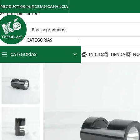
Skip to navigation
PRODUCTOS QUE DEJAN GANANCIA
Skip to main content
CATEGORÍAS
CATEGORÍAS
INICIO
TIENDA
NO