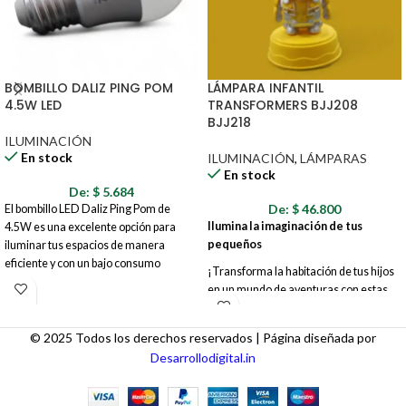
BOMBILLO DALIZ PING POM
LÁMPARA INFANTIL
4.5W LED
TRANSFORMERS BJJ208
BJJ218
ILUMINACIÓN
En stock
ILUMINACIÓN
,
LÁMPARAS
En stock
De:
$
5.684
De:
$
46.800
El bombillo LED Daliz Ping Pom de
Ilumina la imaginación de tus
4.5W es una excelente opción para
pequeños
iluminar tus espacios de manera
eficiente y con un bajo consumo
¡Transforma la habitación de tus hijos
energético. Su diseño tipo "Ping Pom"
en un mundo de aventuras con estas
(esférico) proporciona una luz difusa y
increíbles lámparas inspiradas en los
agradable, ideal para crear ambientes
Transformers! Los modelos BJJ208 y
acogedores. Con una vida útil de hasta
© 2025 Todos los derechos reservados | Página diseñada por
BJJ218 ofrecen un toque divertido y
15,000 horas, este bombillo te ofrece
Desarrollodigital.in
funcional, combinando una suave luz
una iluminación duradera y confiable,
nocturna con un diseño atractivo que
reduciendo la necesidad de
encantará a los fanáticos de estos