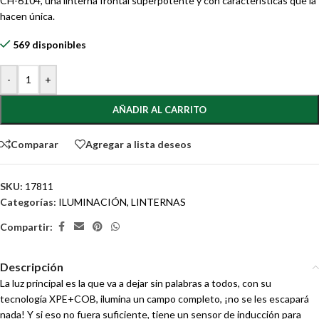
CH-6104, una linterna frontal superpotente y con características que la
hacen única.
569 disponibles
-
+
AÑADIR AL CARRITO
Comparar
Agregar a lista deseos
SKU:
17811
Categorías:
ILUMINACIÓN
,
LINTERNAS
Compartir:
Descripción
La luz principal es la que va a dejar sin palabras a todos, con su
tecnología XPE+COB, ilumina un campo completo, ¡no se les escapará
nada! Y si eso no fuera suficiente, tiene un sensor de inducción para